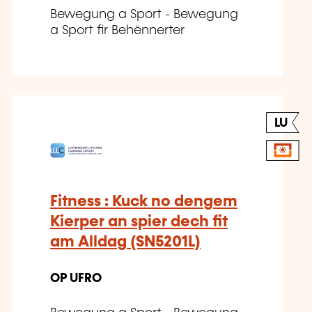
Bewegung a Sport - Bewegung
a Sport fir Behënnerter
LU
Fitness : Kuck no dengem
Kierper an spier dech fit
am Alldag (SN5201L)
OP UFRO