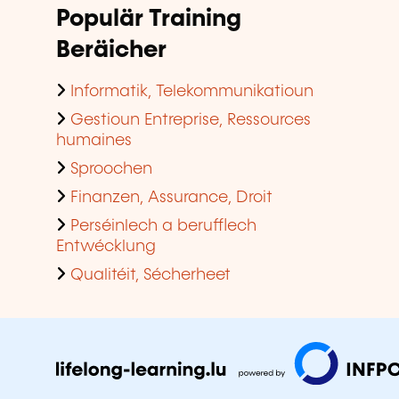
Populär Training
Beräicher
Informatik, Telekommunikatioun
Gestioun Entreprise, Ressources
humaines
Sproochen
Finanzen, Assurance, Droit
Perséinlech a berufflech
Entwécklung
Qualitéit, Sécherheet