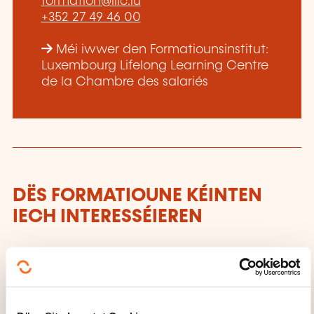
formation@lllc.lu
+352 27 49 46 00
Méi iwwer den Formatiounsinstitut:
Luxembourg Lifelong Learning Centre
de la Chambre des salariés
DËS FORMATIOUNE KÉINTEN
IECH INTERESSÉIEREN
LU