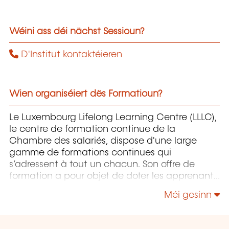
Wéini ass déi nächst Sessioun?
D'Institut kontaktéieren
Wien organiséiert dës Formatioun?
Le Luxembourg Lifelong Learning Centre (LLLC),
le centre de formation continue de la
Chambre des salariés, dispose d'une large
gamme de formations continues qui
s’adressent à tout un chacun. Son offre de
formation a pour objet de doter les apprenants
pour autant que possible du savoir-faire
Méi gesinn
approprié pour maîtriser un environnement de
travail, des processus et des technologies, voire
des aptitudes sociales, en constante évolution,