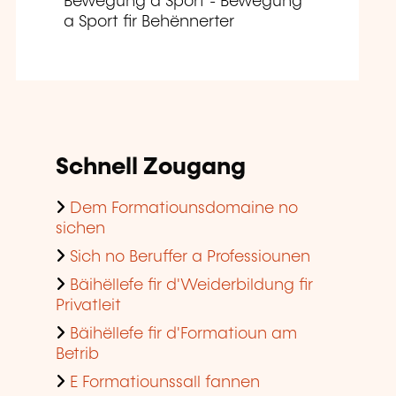
Bewegung a Sport - Bewegung
a Sport fir Behënnerter
Schnell Zougang
Dem Formatiounsdomaine no
sichen
Sich no Beruffer a Professiounen
Bäihëllefe fir d'Weiderbildung fir
Privatleit
Bäihëllefe fir d'Formatioun am
Betrib
E Formatiounssall fannen