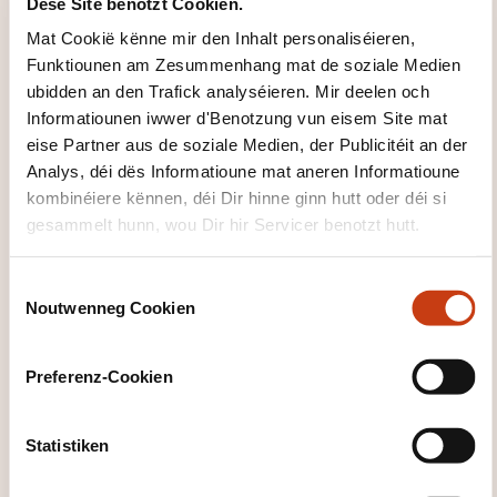
Dëse Site benotzt Cookien.
Mat Cookië kënne mir den Inhalt personaliséieren,
Mir stäerken Iech de Réck!
Funktiounen am Zesummenhang mat de soziale Medien
(SN5202L)
ubidden an den Trafick analyséieren. Mir deelen och
Informatiounen iwwer d'Benotzung vun eisem Site mat
eise Partner aus de soziale Medien, der Publicitéit an der
OP UFRO
Analys, déi dës Informatioune mat aneren Informatioune
kombinéiere kënnen, déi Dir hinne ginn hutt oder déi si
Bewegung a Sport - Bewegung
gesammelt hunn, wou Dir hir Servicer benotzt hutt.
a Sport fir Behënnerter
C
Noutwenneg Cookien
o
n
s
Preferenz-Cookien
LU
e
n
t
Statistiken
S