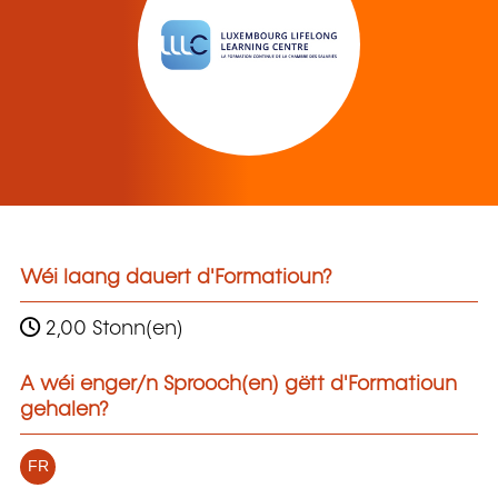
Wéi laang dauert d'Formatioun?
2,00 Stonn(en)
A wéi enger/n Sprooch(en) gëtt d'Formatioun
gehalen?
FR