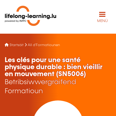
MENÜ
Startsäit
All d'Formatiounen
Les clés pour une santé
physique durable : bien vieillir
en mouvement (SN5006)
Betribsiwwergräifend
Formatioun