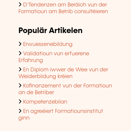
D'Tendenzen am Beräich vun der
Formatioun am Betrib consultéieren
Populär Artikelen
Erwuessenebildung
Validatioun vun erfuerene
Erfahrung
En Diplom iwwer de Wee vun der
Weiderbildung kréien
Kofinanzement vun der Formatioun
an de Betriber
Kompetenzebilan
En agreéiert Formatiounsinstitut
ginn