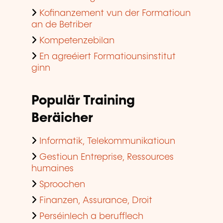
Kofinanzement vun der Formatioun
an de Betriber
Kompetenzebilan
En agreéiert Formatiounsinstitut
ginn
Populär Training
Beräicher
Informatik, Telekommunikatioun
Gestioun Entreprise, Ressources
humaines
Sproochen
Finanzen, Assurance, Droit
Perséinlech a berufflech