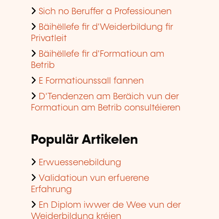
Sich no Beruffer a Professiounen
Bäihëllefe fir d'Weiderbildung fir
Privatleit
Bäihëllefe fir d'Formatioun am
Betrib
E Formatiounssall fannen
D'Tendenzen am Beräich vun der
Formatioun am Betrib consultéieren
Populär Artikelen
Erwuessenebildung
Validatioun vun erfuerene
Erfahrung
En Diplom iwwer de Wee vun der
Weiderbildung kréien