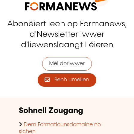
Abonéiert Iech op Formanews,
d'Newsletter iwwer
d'liewenslaangt Léieren
Méi doriwwer
Sech umellen
Schnell Zougang
Dem Formatiounsdomaine no
sichen