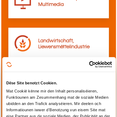
Multimedia
Landwirtschaft,
Liewensmëttelindustrie
Dëse Site benotzt Cookien.
Mechanik, Elektrotechnik,
Automatiséierung
Mat Cookië kënne mir den Inhalt personaliséieren,
Funktiounen am Zesummenhang mat de soziale Medien
ubidden an den Trafick analyséieren. Mir deelen och
Informatiounen iwwer d'Benotzung vun eisem Site mat
eise Partner aus de soziale Medien, der Publicitéit an der