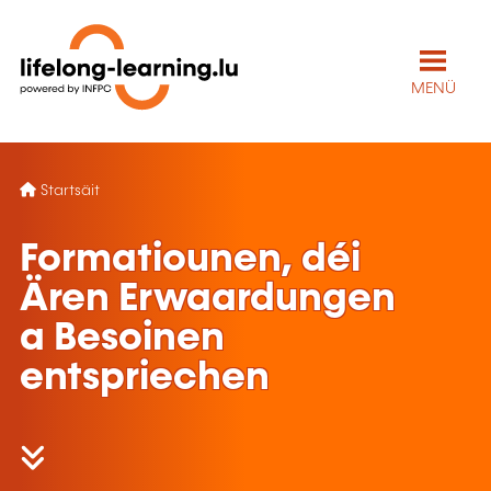
MENÜ
Startsäit
Formatiounen, déi
Ären Erwaardungen
a Besoinen
entspriechen