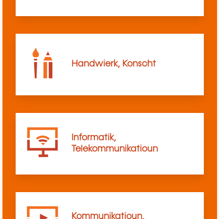
Handwierk, Konscht
Informatik,
Telekommunikatioun
Kommunikatioun,