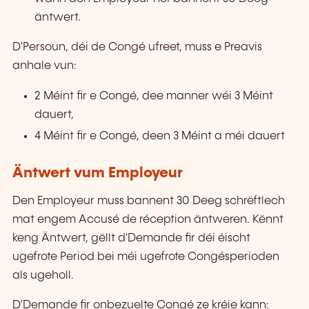
äntwert.
D'Persoun, déi de Congé ufreet, muss e Preavis
anhale vun:
2 Méint fir e Congé, dee manner wéi 3 Méint
dauert,
4 Méint fir e Congé, deen 3 Méint a méi dauert
Äntwert vum Employeur
Den Employeur muss bannent 30 Deeg schrëftlech
mat engem Accusé de réception äntweren. Kënnt
keng Äntwert, gëllt d'Demande fir déi éischt
ugefrote Period bei méi ugefrote Congésperioden
als ugeholl.
D'Demande fir onbezuelte Congé ze kréie kann: