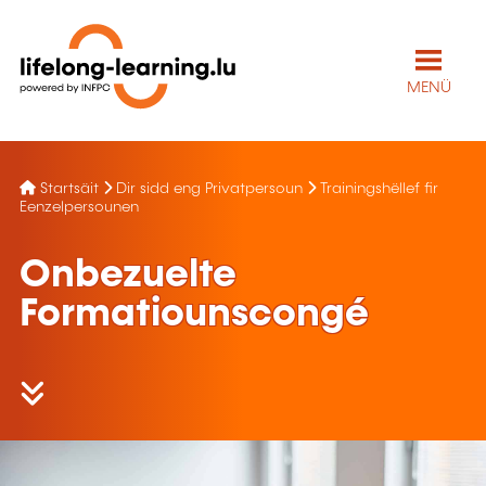
MENÜ
Startsäit
Dir sidd eng Privatpersoun
Trainingshëllef fir
Eenzelpersounen
Onbezuelte
Formatiounscongé