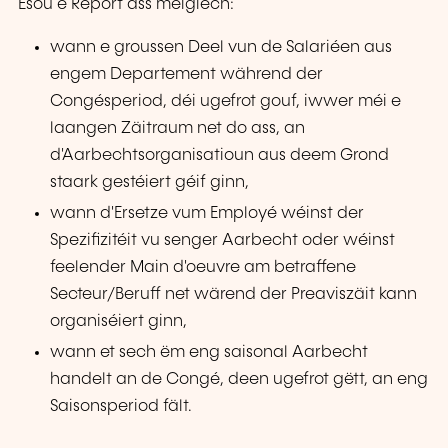
Esou e Report ass méiglech:
wann e groussen Deel vun de Salariéen aus
engem Departement während der
Congésperiod, déi ugefrot gouf, iwwer méi e
laangen Zäitraum net do ass, an
d'Aarbechtsorganisatioun aus deem Grond
staark gestéiert géif ginn,
wann d'Ersetze vum Employé wéinst der
Spezifizitéit vu senger Aarbecht oder wéinst
feelender Main d'oeuvre am betraffene
Secteur/Beruff net wärend der Preaviszäit kann
organiséiert ginn,
wann et sech ëm eng saisonal Aarbecht
handelt an de Congé, deen ugefrot gëtt, an eng
Saisonsperiod fält.