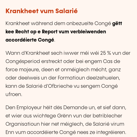
Krankheet vum Salarié
Krankheet während dem onbezuelte Congé
gëtt
kee Recht op e Report vum verbleiwenden
accordéierte Congé
.
Wann d'Krankheet sech iwwer méi wéi 25 % vun der
Congésperiod erstreckt oder bei engem Cas de
force majeure, deen et onméiglech mécht, ganz
oder deelweis un der Formatioun deelzehuelen,
kann de Salarié d'Ofbrieche vu sengem Congé
ufroen.
Den Employeur hëlt dës Demande un, et sief dann,
et wier aus wichtege Grënn vun der betriblecher
Organisatioun hier net méiglech, de Salarié virum
Enn vum accordéierte Congé nees ze integréieren.