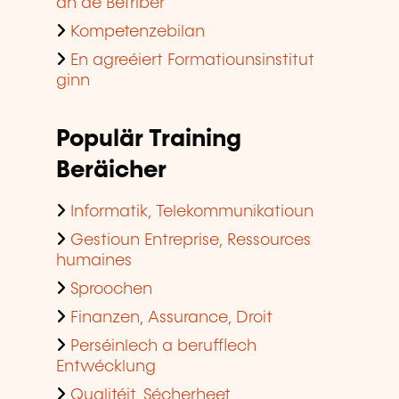
an de Betriber
Kompetenzebilan
En agreéiert Formatiounsinstitut
ginn
Populär Training
Beräicher
Informatik, Telekommunikatioun
Gestioun Entreprise, Ressources
humaines
Sproochen
Finanzen, Assurance, Droit
Perséinlech a berufflech
Entwécklung
Qualitéit, Sécherheet