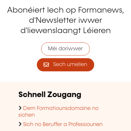
Abonéiert Iech op Formanews,
d'Newsletter iwwer
d'liewenslaangt Léieren
Méi doriwwer
Sech umellen
Schnell Zougang
Dem Formatiounsdomaine no
sichen
Sich no Beruffer a Professiounen