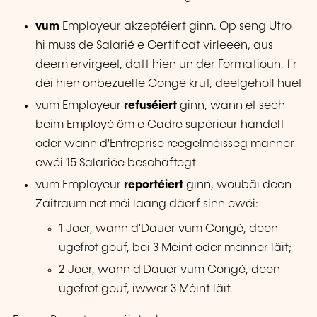
vum
Employeur akzeptéiert ginn. Op seng Ufro
hi muss de Salarié e Certificat virleeën, aus
deem ervirgeet, datt hien un der Formatioun, fir
déi hien onbezuelte Congé krut, deelgeholl huet
vum Employeur
refuséiert
ginn, wann et sech
beim Employé ëm e Cadre supérieur handelt
oder wann d'Entreprise reegelméisseg manner
ewéi 15 Salariéë beschäftegt
vum Employeur
reportéiert
ginn, woubäi deen
Zäitraum net méi laang däerf sinn ewéi:
1 Joer, wann d'Dauer vum Congé, deen
ugefrot gouf, bei 3 Méint oder manner läit;
2 Joer, wann d'Dauer vum Congé, deen
ugefrot gouf, iwwer 3 Méint läit.