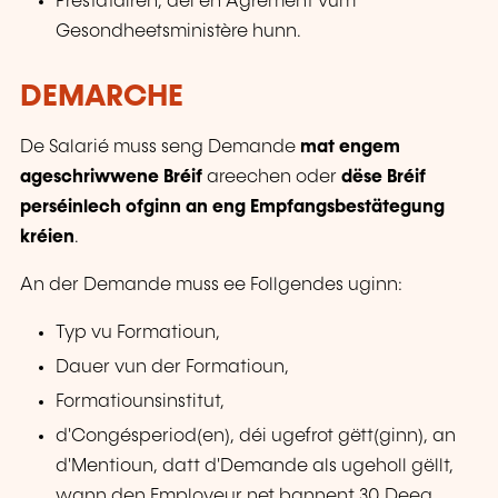
Prestatairen, déi en Agrement vum
Gesondheetsministère hunn.
DEMARCHE
De Salarié muss seng Demande
mat engem
ageschriwwene Bréif
areechen oder
dëse Bréif
perséinlech ofginn an eng Empfangsbestätegung
kréien
.
An der Demande muss ee Follgendes uginn:
Typ vu Formatioun,
Dauer vun der Formatioun,
Formatiounsinstitut,
d'Congésperiod(en), déi ugefrot gëtt(ginn), an
d'Mentioun, datt d'Demande als ugeholl gëllt,
wann den Employeur net bannent 30 Deeg