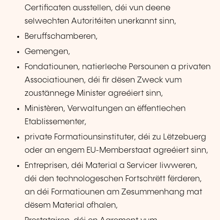
Certificaten ausstellen, déi vun deene
selwechten Autoritéiten unerkannt sinn,
Beruffschamberen,
Gemengen,
Fondatiounen, natierleche Persounen a privaten
Associatiounen, déi fir dësen Zweck vum
zoustännege Minister agreéiert sinn,
Ministèren, Verwaltungen an ëffentlechen
Etablissementer,
private Formatiounsinstituter, déi zu Lëtzebuerg
oder an engem EU-Memberstaat agreéiert sinn,
Entreprisen, déi Material a Servicer liwweren,
déi den technologeschen Fortschrëtt fërderen,
an déi Formatiounen am Zesummenhang mat
dësem Material ofhalen,