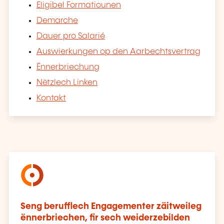
Eligibel Formatiounen
Demarche
Dauer pro Salarié
Auswierkungen op den Aarbechtsvertrag
Ënnerbriechung
Nëtzlech Linken
Kontakt
Seng berufflech Engagementer zäitweileg
ënnerbriechen, fir sech weiderzebilden