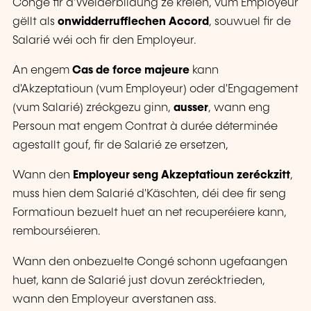
Congé fir d'Weiderbildung ze kréien, vum Employeur
gëllt als
onwidderrufflechen Accord
, souwuel fir de
Salarié wéi och fir den Employeur.
An engem
Cas de force majeure
kann
d'Akzeptatioun (vum Employeur) oder d'Engagement
(vum Salarié) zréckgezu ginn,
ausser
, wann eng
Persoun mat engem Contrat à durée déterminée
agestallt gouf, fir de Salarié ze ersetzen,
Wann den
Employeur seng Akzeptatioun zeréckzitt
,
muss hien dem Salarié d'Käschten, déi dee fir seng
Formatioun bezuelt huet an net recuperéiere kann,
rembourséieren.
Wann den onbezuelte Congé schonn ugefaangen
huet, kann de Salarié just dovun zerécktrieden,
wann den Employeur averstanen ass.