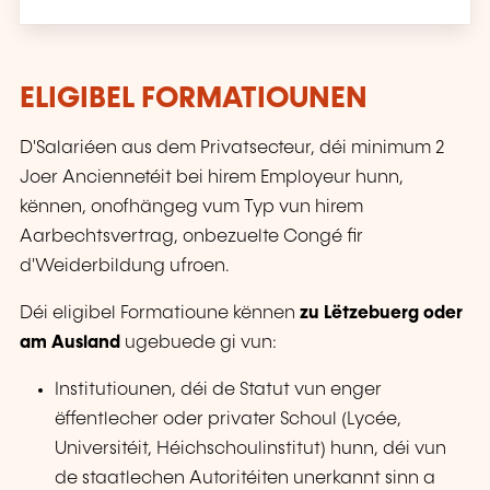
ELIGIBEL FORMATIOUNEN
D'Salariéen aus dem Privatsecteur, déi minimum 2
Joer Anciennetéit bei hirem Employeur hunn,
kënnen, onofhängeg vum Typ vun hirem
Aarbechtsvertrag, onbezuelte Congé fir
d'Weiderbildung ufroen.
Déi eligibel Formatioune kënnen
zu Lëtzebuerg oder
am Ausland
ugebuede gi vun:
Institutiounen, déi de Statut vun enger
ëffentlecher oder privater Schoul (Lycée,
Universitéit, Héichschoulinstitut) hunn, déi vun
de staatlechen Autoritéiten unerkannt sinn a