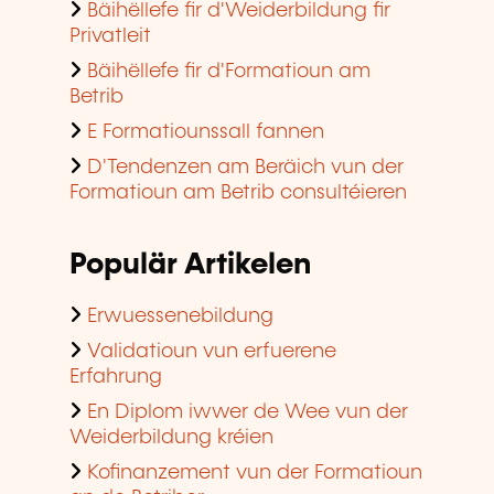
Bäihëllefe fir d'Weiderbildung fir
Privatleit
Bäihëllefe fir d'Formatioun am
Betrib
E Formatiounssall fannen
D'Tendenzen am Beräich vun der
Formatioun am Betrib consultéieren
Populär Artikelen
Erwuessenebildung
Validatioun vun erfuerene
Erfahrung
En Diplom iwwer de Wee vun der
Weiderbildung kréien
Kofinanzement vun der Formatioun