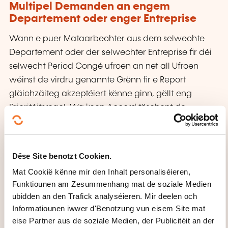
Multipel Demanden an engem
Departement oder enger Entreprise
Wann e puer Mataarbechter aus dem selwechte
Departement oder der selwechter Entreprise fir déi
selwecht Period Congé ufroen an net all Ufroen
wéinst de virdru genannte Grënn fir e Report
gläichzäiteg akzeptéiert kënne ginn, gëllt eng
Prioritéitsregel. Wa keen Accord tëschent de
betraffenen Employéë konnt fonnt ginn, kritt deen
Employé mat der
längster Déngschtzäit
an der Firma
d'Prioritéit
.
Dëse Site benotzt Cookien.
Mat Cookië kënne mir den Inhalt personaliséieren,
DAUER PRO SALARIÉ
Funktiounen am Zesummenhang mat de soziale Medien
ubidden an den Trafick analyséieren. Mir deelen och
D'
Héchstdauer
vun engem onbezuelte Congé
Informatiounen iwwer d'Benotzung vun eisem Site mat
läit bei
6 Méint ouni Ënnerbriechung
.
eise Partner aus de soziale Medien, der Publicitéit an der