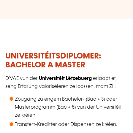
UNIVERSITÉITSDIPLOMER:
BACHELOR A MASTER
D'VAE vun der
Universitéit Lëtzebuerg
erlaabt et,
seng Erfarung valoriséieren ze loossen, mam Zil:
Zougang zu engem Bachelor- (Bac + 3) oder
Masterprogramm (Bac + 5) vun der Universitéit
ze kréien
Transfert-Kreditter oder Dispensen ze kréien.