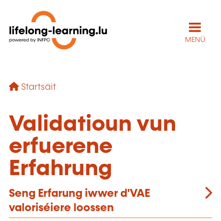
MENÜ
Startsäit
Validatioun vun
erfuerene
Erfahrung
Seng Erfarung iwwer d'VAE
valoriséiere loossen