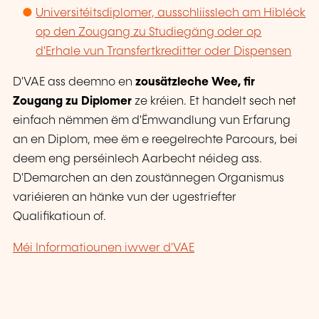
Universitéitsdiplomer, ausschliisslech am Hibléck
op den Zougang zu Studiegäng oder op
d'Erhale vun Transfertkreditter oder Dispensen
D'VAE ass deemno en
zousätzleche Wee, fir
Zougang zu Diplomer
ze kréien. Et handelt sech net
einfach nëmmen ëm d'Ëmwandlung vun Erfarung
an en Diplom, mee ëm e reegelrechte Parcours, bei
deem eng perséinlech Aarbecht néideg ass.
D'Demarchen an den zoustännegen Organismus
variéieren an hänke vun der ugestriefter
Qualifikatioun of.
Méi Informatiounen iwwer d'VAE