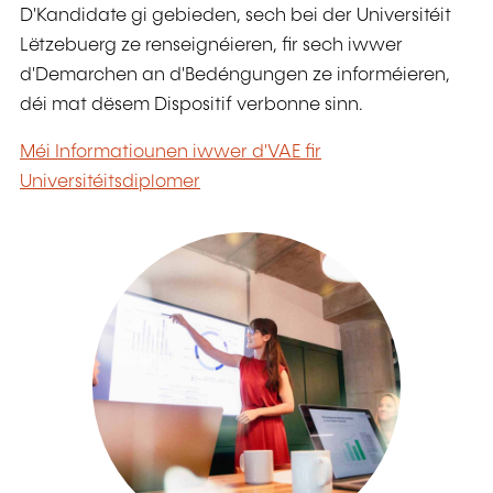
D'Kandidate gi gebieden, sech bei der Universitéit
Lëtzebuerg ze renseignéieren, fir sech iwwer
d'Demarchen an d'Bedéngungen ze informéieren,
déi mat dësem Dispositif verbonne sinn.
Méi Informatiounen iwwer d'VAE fir
Universitéitsdiplomer