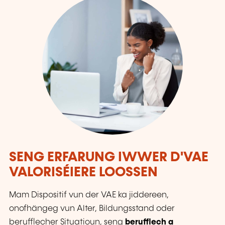
SENG ERFARUNG IWWER D'VAE
VALORISÉIERE LOOSSEN
Mam Dispositif vun der VAE ka jiddereen,
onofhängeg vun Alter, Bildungsstand oder
berufflecher Situatioun, seng
berufflech a