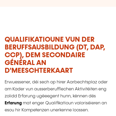
QUALIFIKATIOUNE VUN DER
BERUFFSAUSBILDUNG (DT, DAP,
CCP), DEM SECONDAIRE
GÉNÉRAL AN
D'MEESCHTERKAART
Erwuessener, déi sech op hirer Aarbechtsplaz oder
am Kader vun ausserberufflechen Aktivitéiten eng
zolidd Erfarung ugëeegent hunn, kënnen dës
Erfarung
mat enger Qualifikatioun valoriséieren an
esou hir Kompetenzen unerkenne loossen.