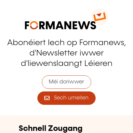
Abonéiert Iech op Formanews,
d'Newsletter iwwer
d'liewenslaangt Léieren
Méi doriwwer
Sech umellen
Schnell Zougang