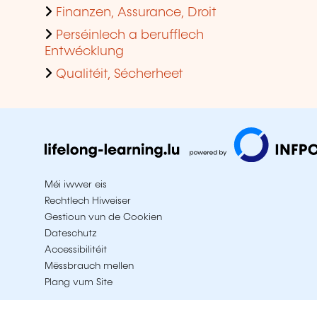
Finanzen, Assurance, Droit
Perséinlech a berufflech
Entwécklung
Qualitéit, Sécherheet
Méi iwwer eis
Rechtlech Hiweiser
Gestioun vun de Cookien
Dateschutz
Accessibilitéit
Mëssbrauch mellen
Plang vum Site