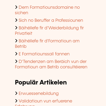
Dem Formatiounsdomaine no
sichen
Sich no Beruffer a Professiounen
Bäihëllefe fir d'Weiderbildung fir
Privatleit
Bäihëllefe fir d'Formatioun am
Betrib
E Formatiounssall fannen
D'Tendenzen am Beräich vun der
Formatioun am Betrib consultéieren
Populär Artikelen
Erwuessenebildung
Validatioun vun erfuerene