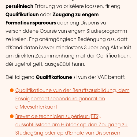
perséinlech
Erfarung valoriséiere loossen, fir eng
Qualifikatioun
oder
Zougang zu engem
Formatiounsparcours
oder eng Dispens vu
verschiddene Coursë vun engem Studieprogramm
ze kréien. Eng onëmgänglech Bedéngung ass, datt
d'Kandidaten iwwer mindestens 3 Joer eng Aktivitéit
am direkten Zesummenhang mat der Certificatioun,
déi ugefrot gëtt, ausgeüübt hunn.
Déi follgend
Qualifikatioune
si vun der VAE betraff:
Qualifikatioune vun der Beruffsausbildung, dem
Enseignement secondaire général an
d'Meeschterkaart
Brevet de technicien supérieur (BTS),
ausschliisslech am Hibléck op den Zougang zu
Studiegäng oder op d'Erhale vun Dispensen