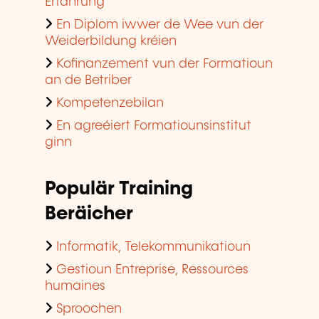
Erfahrung
En Diplom iwwer de Wee vun der
Weiderbildung kréien
Kofinanzement vun der Formatioun
an de Betriber
Kompetenzebilan
En agreéiert Formatiounsinstitut
ginn
Populär Training
Beräicher
Informatik, Telekommunikatioun
Gestioun Entreprise, Ressources
humaines
Sproochen