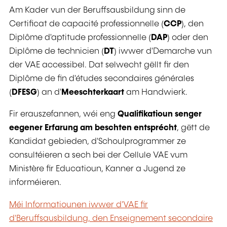
Am Kader vun der Beruffsausbildung sinn de
Certificat de capacité professionnelle (
CCP
), den
Diplôme d'aptitude professionnelle (
DAP
) oder den
Diplôme de technicien (
DT
) iwwer d'Demarche vun
der VAE accessibel. Dat selwecht gëllt fir den
Diplôme de fin d'études secondaires générales
(
DFESG
) an d'
Meeschterkaart
am Handwierk.
Fir erauszefannen, wéi eng
Qualifikatioun senger
eegener Erfarung am beschten entsprécht
, gëtt de
Kandidat gebieden, d'Schoulprogrammer ze
consultéieren a sech bei der Cellule VAE vum
Ministère fir Educatioun, Kanner a Jugend ze
informéieren.
Méi Informatiounen iwwer d'VAE fir
d'Beruffsausbildung, den Enseignement secondaire