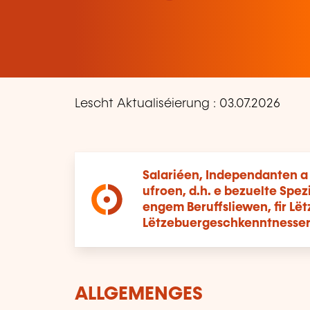
Lescht Aktualiséierung : 03.07.2026
Salariéen, Independanten a
ufroen, d.h. e bezuelte Spe
engem Beruffsliewen, fir Lë
Lëtzebuergeschkenntnesser
ALLGEMENGES