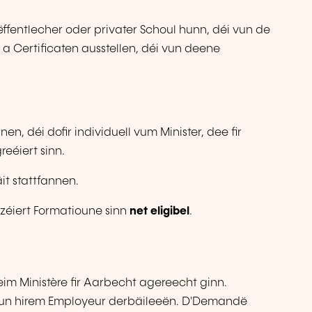
 ëffentlecher oder privater Schoul hunn, déi vun de
 a Certificaten ausstellen, déi vun deene
,
n, déi dofir individuell vum Minister, dee fir
eéiert sinn.
t stattfannen.
éiert Formatioune sinn
net eligibel
.
m Ministère fir Aarbecht agereecht ginn.
 vun hirem Employeur derbäileeën. D'Demandë