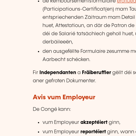
de Remboursementsformulaire
eroflue
(Participatiouns-Certificat(en) mam Ta
entspriechenden Zäitraum mam Detail 
huet, Attestatioun, an där de Patron
déi de Salarié tatsächlech geholl huet
derbäileeën,
den ausgefëllte Formulaire zesumme ma
Aarbecht schécken.
Fir
Independanten
a
Fräiberuffler
gëllt déi
aner gefroten Dokumenter.
Avis vum Employeur
De Congé kann:
vum Employeur
akzeptéiert
ginn,
vum Employeur
reportéiert
ginn, wann d