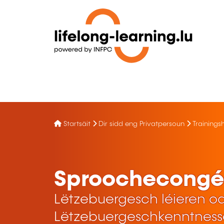
Startsäit
Dir sidd eng Privatpersoun
Trainings
Sproochecongé
Lëtzebuergesch léieren o
Lëtzebuergeschkenntness