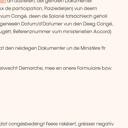
den
an ausfëllen, déi gefroten Dokumenter
ux de participation, Paiziedel(en) vun deem
vum Congé, deen de Salarié tatsächlech geholl
 de geneeën Datum/d'Datumer vun den Deeg Congé,
, ugëtt, Referenznummer vum ministeriellen Accord)
t den néidegen Dokumenter un de Ministère fir
 selwecht Demarche, mee en anere Formulaire bzw.
at congésbedéngt Feele riskéiert, gréisser negativ