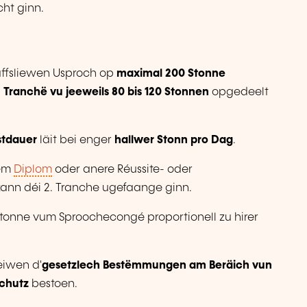
ht ginn.
uffsliewen Usproch op
maximal 200 Stonne
Tranchë vu jeeweils 80 bis 120 Stonnen
opgedeelt
tdauer
läit bei enger
hallwer Stonn pro Dag
.
gem
Diplom
oder anere Réussite- oder
 kann déi 2. Tranche ugefaange ginn.
d'Stonne vum Sproochecongé proportionell zu hirer
iwen d'
gesetzlech Bestëmmungen am Beräich vun
chutz
bestoen.