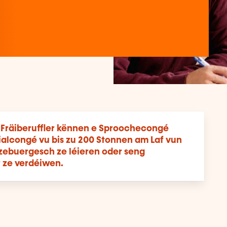
 Fräiberuffler kënnen e Sproochecongé
zialcongé vu bis zu 200 Stonnen am Laf vun
tzebuergesch ze léieren oder seng
 ze verdéiwen.