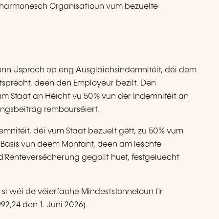
'harmonesch Organisatioun vum bezuelte
onn Usproch op eng Ausgläichsindemnitéit, déi dem
sprécht, deen den Employeur bezilt. Den
vum Staat an Héicht vu 50% vun der Indemnitéit an
ungsbeiträg rembourséiert.
emnitéit, déi vum Staat bezuelt gëtt, zu 50% vum
 Basis vun deem Montant, deen am leschte
d'Renteversécherung gegollt huet, festgeluecht
 si wéi de véierfache Mindeststonneloun fir
92,24 den 1. Juni 2026).