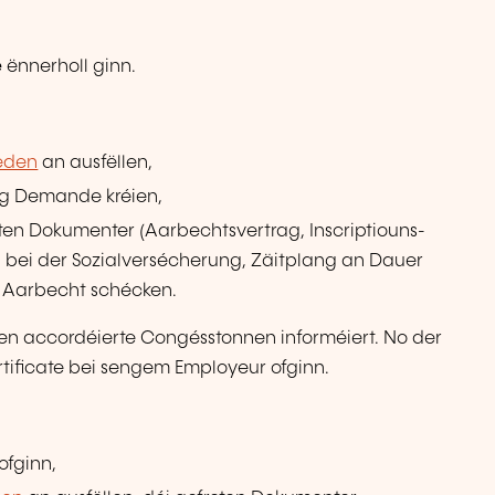
e
ënnerholl ginn.
ueden
an ausfëllen,
ng Demande kréien,
oten Dokumenter (Aarbechtsvertrag, Inscriptiouns-
oun bei der Sozialversécherung, Zäitplang an Dauer
ir Aarbecht schécken.
den accordéierte Congésstonnen informéiert. No der
tificate bei sengem Employeur ofginn.
ofginn,