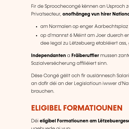
Fir de Sproochecongé kënnen an Usproch z
Privatsecteur,
onofhängeg vun hirer National
am Normalen op enger Aarbechtsplaz z
op d'mannst 6 Méint am Joer duerch e
dee legal zu Lëtzebuerg etabléiert ass,
Independanten
a
Fräiberuffler
mussen zante
Sozialversécherung affiliéiert sinn.
Dëse Congé gëllt och fir auslännesch Salari
an dofir déi an der Legislatioun iwwer d'Na
brauchen.
ELIGIBEL FORMATIOUNEN
Déi
eligibel Formatiounen am Lëtzebuerge
ugebuede gi vun: