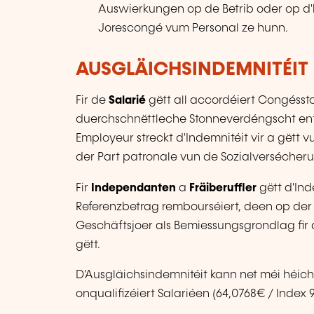
Auswierkungen op de Betrib oder op d
Jorescongé vum Personal ze hunn.
AUSGLÄICHSINDEMNITÉIT
Fir de
Salarié
gëtt all accordéiert Congésst
duerchschnëttleche Stonneverdéngscht ent
Employeur streckt d'Indemnitéit vir a gëtt 
der Part patronale vun de Sozialversécher
Fir
Independanten
a
Fräiberuffler
gëtt d'Ind
Referenzbetrag rembourséiert, deen op der
Geschäftsjoer als Bemiessungsgrondlag fir 
gëtt.
D'Ausgläichsindemnitéit kann net méi héich
onqualifizéiert Salariéen (64,0768€ / Index 9