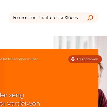
hëllef fir Eenzelpersounen
Erausdrécken
der seng
er verdéiwen