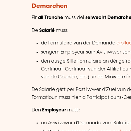
Demarchen
Fir
all Tranche
muss déi
selwecht Demarch
De
Salarié
muss:
de Formulaire vun der Demande
erofl
sengem Employeur säin Avis iwwer se
den ausgefëllte Formulaire an déi gefr
Certificat, Certificat vun der Affiliati
vun de Coursen, etc.) un de Ministère f
De Salarié gëtt per Post iwwer d'Zuel vun 
Formatioun muss hien d'Participatiouns-Cer
Den
Employeur
muss:
en Avis iwwer d'Demande vum Salarié 