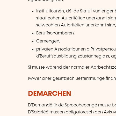
Institutiounen, déi de Statut vun enger
staatlechen Autoritéiten unerkannt sinn
selwechten Autoritéiten unerkannt sinn
Beruffschamberen,
Gemengen,
privaten Associatiounen a Privatpersoune
d'Beruffsausbildung zoustänneg ass, agr
Si musse wärend der normaler Aarbechtszäi
Iwwer aner gesetzlech Bestëmmunge finanz
DEMARCHEN
D'Demandë fir de Sproochecongé musse bei
D'Salariéë mussen obligatoresch den Avis