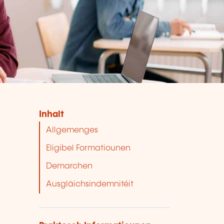
Inhalt
Allgemenges
Eligibel Formatiounen
Demarchen
Ausgläichsindemnitéit