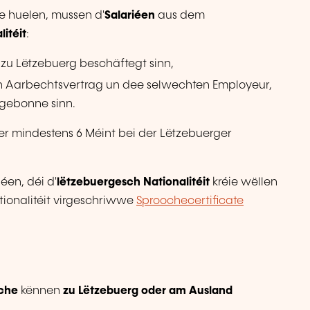
e huelen, mussen d'
Salariéen
aus dem
itéit
:
u Lëtzebuerg beschäftegt sinn,
n Aarbechtsvertrag un dee selwechten Employeur,
 gebonne sinn.
r mindestens 6 Méint bei der Lëtzebuerger
éen, déi d'
lëtzebuergesch Nationalitéit
kréie wëllen
tionalitéit virgeschriwwe
Sproochecertificate
sche
kënnen
zu Lëtzebuerg oder am Ausland