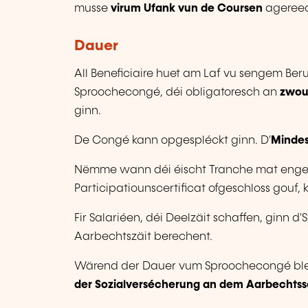
musse
virum Ufank vun de Coursen
agereec
Dauer
All Beneficiaire huet am Laf vu sengem Ber
Sproochecongé, déi obligatoresch an
zwou 
ginn.
De Congé kann opgespléckt ginn. D'
Mindes
Nëmme wann déi éischt Tranche mat en
Participatiounscertificat ofgeschloss gouf,
Fir Salariéen, déi Deelzäit schaffen, ginn 
Aarbechtszäit berechent.
Wärend der Dauer vum Sproochecongé ble
der Sozialversécherung an dem Aarbechtss