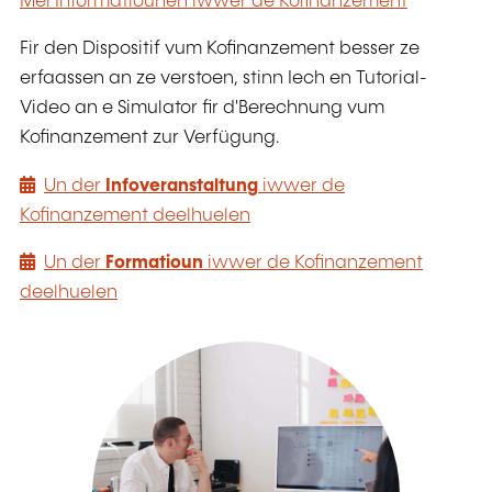
Méi Informatiounen iwwer de Kofinanzement
Fir den Dispositif vum Kofinanzement besser ze
erfaassen an ze verstoen, stinn Iech en Tutorial-
Video an e Simulator fir d'Berechnung vum
Kofinanzement zur Verfügung.
Un der
Infoveranstaltung
iwwer de
Kofinanzement deelhuelen
Un der
Formatioun
iwwer de Kofinanzement
deelhuelen