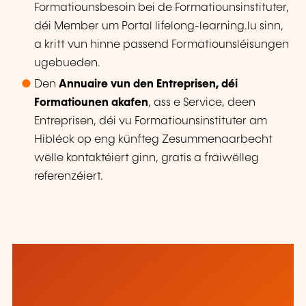
Formatiounsbesoin bei de Formatiounsinstituter,
déi Member um Portal lifelong-learning.lu sinn,
a kritt vun hinne passend Formatiounsléisungen
ugebueden.
Den
Annuaire vun den Entreprisen, déi
Formatiounen akafen
, ass e Service, deen
Entreprisen, déi vu Formatiounsinstituter am
Hibléck op eng künfteg Zesummenaarbecht
wëlle kontaktéiert ginn, gratis a fräiwëlleg
referenzéiert.