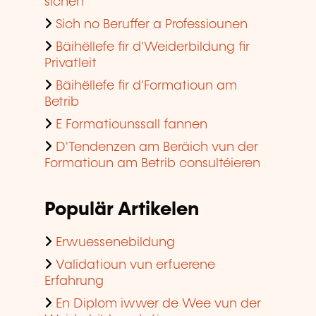
sichen
Sich no Beruffer a Professiounen
Bäihëllefe fir d'Weiderbildung fir
Privatleit
Bäihëllefe fir d'Formatioun am
Betrib
E Formatiounssall fannen
D'Tendenzen am Beräich vun der
Formatioun am Betrib consultéieren
Populär Artikelen
Erwuessenebildung
Validatioun vun erfuerene
Erfahrung
En Diplom iwwer de Wee vun der