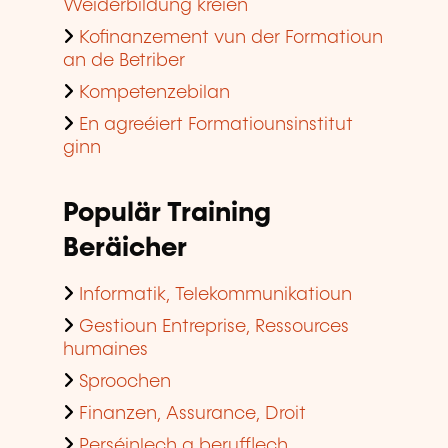
Weiderbildung kréien
Kofinanzement vun der Formatioun
an de Betriber
Kompetenzebilan
En agreéiert Formatiounsinstitut
ginn
Populär Training
Beräicher
Informatik, Telekommunikatioun
Gestioun Entreprise, Ressources
humaines
Sproochen
Finanzen, Assurance, Droit
Perséinlech a berufflech