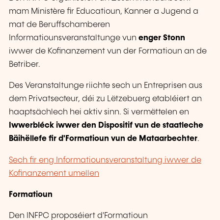
mam Ministère fir Educatioun, Kanner a Jugend a
mat de Beruffschamberen
Informatiounsveranstaltunge vun
enger Stonn
iwwer de Kofinanzement vun der Formatioun an de
Betriber.
Des Veranstaltunge riichte sech un Entreprisen aus
dem Privatsecteur, déi zu Lëtzebuerg etabléiert an
haaptsächlech hei aktiv sinn. Si vermëttelen en
Iwwerbléck iwwer den Dispositif vun de staatleche
Bäihëllefe fir d'Formatioun vun de Mataarbechter
.
Sech fir eng Informatiounsveranstaltung iwwer de
Kofinanzement umellen
Formatioun
Den INFPC proposéiert d'Formatioun