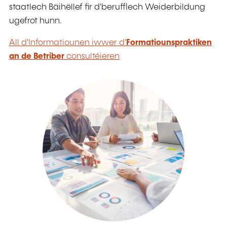
staatlech Bäihëllef fir d'berufflech Weiderbildung
ugefrot hunn.
All d'Informatiounen iwwer d'
Formatiounspraktiken
an de Betriber
consultéieren