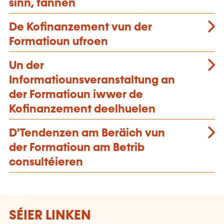
sinn, fannen
De Kofinanzement vun der
Formatioun ufroen
Un der
Informatiounsveranstaltung an
der Formatioun iwwer de
Kofinanzement deelhuelen
D'Tendenzen am Beräich vun
der Formatioun am Betrib
consultéieren
SÉIER LINKEN