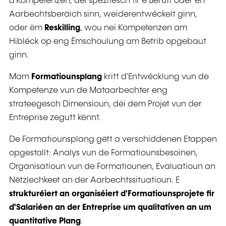
d'Kompetenzen, déi spezifesch fir e Beruff oder en
Aarbechtsberäich sinn, weiderentwéckelt ginn,
oder ëm
Reskilling
, wou nei Kompetenzen am
Hibléck op eng Ëmschoulung am Betrib opgebaut
ginn.
Mam
Formatiounsplang
kritt d'Entwécklung vun de
Kompetenze vun de Mataarbechter eng
strateegesch Dimensioun, déi dem Projet vun der
Entreprise zegutt kënnt.
De Formatiounsplang gëtt a verschiddenen Etappen
opgestallt: Analys vun de Formatiounsbesoinen,
Organisatioun vun de Formatiounen, Evaluatioun an
Nëtzlechkeet an der Aarbechtssituatioun. E
strukturéiert an organiséiert d'Formatiounsprojete fir
d'Salariéen an der Entreprise um qualitativen an um
quantitative Plang
.