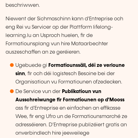
beschriwwen.
Niewent der Sichmaschinn kann d'Entreprise och
eng Rei vu Servicer op der Plattform lifelong-
learning.lu an Usproch huelen, fir de
Formatiounsplang vun hire Mataarbechter
auszeschaffen an ze geréieren.
Ugebuede gi
Formatiounssäll, déi ze verloune
sinn
, fir och déi logistesch Besoine bei der
Organisatioun vu Formatiounen ofzedecken.
De Service vun der
Publikatioun vun
Ausschreiwunge fir Formatiounen op d'Mooss
ass fir d'Entreprise en einfachen an effikasse
Wee, fir eng Ufro un de Formatiounsmarché ze
adresséieren. D’Entreprise publizéiert gratis an
onverbindlech hire jeeweilege