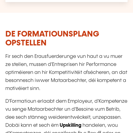
DE FORMATIOUNSPLANG
OPSTELLEN
Fir sech den Erausfuerderunge vun haut a vu muer
ze stellen, mussen d'Entreprisen hir Performance
optiméieren an hir Kompetitivitéit ofsécheren, an dat
besonnesch iwwer Mataarbechter, déi kompetent a
motivéiert sinn.
D'Formatioun erlaabt dem Employeur, d'Kompetenze
vu senge Mataarbechter un d'Besoine vum Betrib,
dee sech stänneg weiderentwéckelt, unzepassen.
Dobäi kann et sech ëm
Upskilling
handelen, wou