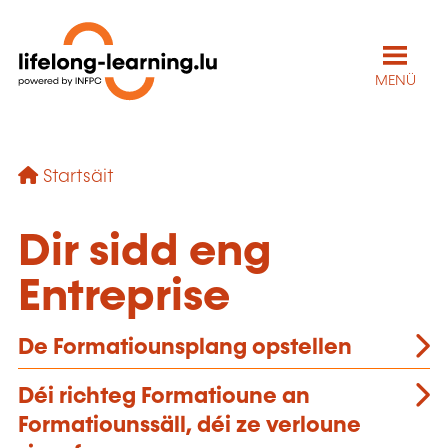
MENÜ
Startsäit
Dir sidd eng
Entreprise
De Formatiounsplang opstellen
Déi richteg Formatioune an
Formatiounssäll, déi ze verloune