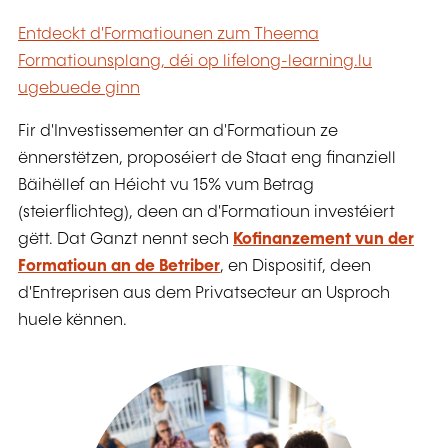
Entdeckt d'Formatiounen zum Theema
Formatiounsplang, déi op lifelong-learning.lu
ugebuede ginn
Fir d'Investissementer an d'Formatioun ze
ënnerstëtzen, proposéiert de Staat eng finanziell
Bäihëllef an Héicht vu 15% vum Betrag
(steierflichteg), deen an d'Formatioun investéiert
gëtt. Dat Ganzt nennt sech
Kofinanzement vun der
Formatioun an de Betriber
, en Dispositif, deen
d'Entreprisen aus dem Privatsecteur an Usproch
huele kënnen.