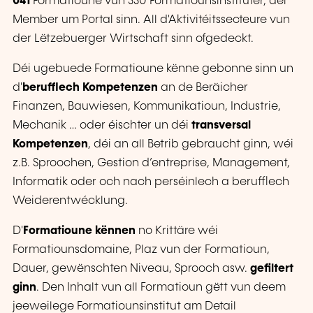
041
Formatioune vun 330 Formatiounsinstituter, déi
Member um Portal sinn. All d'Aktivitéitssecteure vun
der Lëtzebuerger Wirtschaft sinn ofgedeckt.
Déi ugebuede Formatioune kënne gebonne sinn un
d'
berufflech Kompetenzen
an de Beräicher
Finanzen, Bauwiesen, Kommunikatioun, Industrie,
Mechanik … oder éischter un déi
transversal
Kompetenzen
, déi an all Betrib gebraucht ginn, wéi
z.B. Sproochen, Gestion d’entreprise, Management,
Informatik oder och nach perséinlech a berufflech
Weiderentwécklung.
D'
Formatioune kënnen
no Krittäre wéi
Formatiounsdomaine, Plaz vun der Formatioun,
Dauer, gewënschten Niveau, Sprooch asw.
gefiltert
ginn
. Den Inhalt vun all Formatioun gëtt vun deem
jeeweilege Formatiounsinstitut am Detail