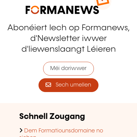
Abonéiert Iech op Formanews,
d'Newsletter iwwer
d'liewenslaangt Léieren
Méi doriwwer
Sech umellen
Schnell Zougang
Dem Formatiounsdomaine no