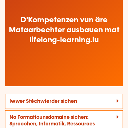
D'Kompetenzen vun äre
Mataarbechter ausbauen mat
lifelong-learning.lu
Iwwer Stéchwierder sichen
No Formatiounsdomaine sichen:
Sproochen, Informatik, Ressources