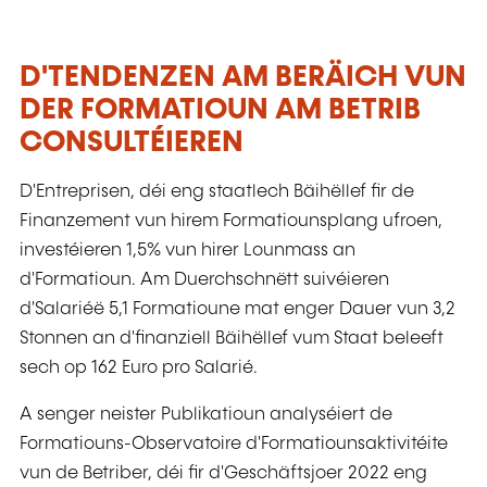
D'TENDENZEN AM BERÄICH VUN
DER FORMATIOUN AM BETRIB
CONSULTÉIEREN
D'Entreprisen, déi eng staatlech Bäihëllef fir de
Finanzement vun hirem Formatiounsplang ufroen,
investéieren 1,5% vun hirer Lounmass an
d'Formatioun. Am Duerchschnëtt suivéieren
d'Salariéë 5,1 Formatioune mat enger Dauer vun 3,2
Stonnen an d'finanziell Bäihëllef vum Staat beleeft
sech op 162 Euro pro Salarié.
A senger neister Publikatioun analyséiert de
Formatiouns-Observatoire d'Formatiounsaktivitéite
vun de Betriber, déi fir d'Geschäftsjoer 2022 eng