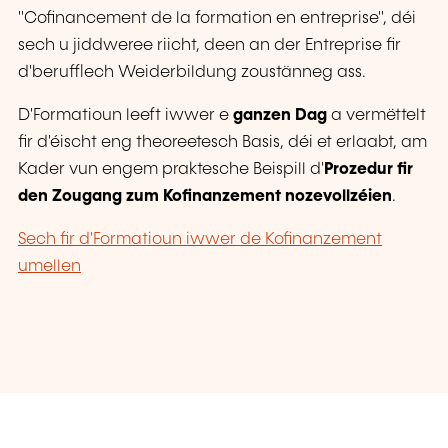
"Cofinancement de la formation en entreprise", déi
sech u jiddweree riicht, deen an der Entreprise fir
d'berufflech Weiderbildung zoustänneg ass.
D'Formatioun leeft iwwer e
ganzen Dag
a vermëttelt
fir d'éischt eng theoreetesch Basis, déi et erlaabt, am
Kader vun engem praktesche Beispill d'
Prozedur fir
den Zougang zum Kofinanzement nozevollzéien
.
Sech fir d'Formatioun iwwer de Kofinanzement
umellen