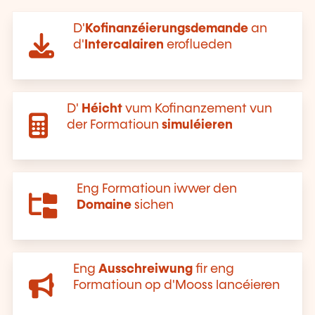
D'
Kofinanzéierungsdemande
an
d'
Intercalairen
eroflueden
D'
Héicht
vum Kofinanzement vun
der Formatioun
simuléieren
Eng Formatioun iwwer den
Domaine
sichen
Eng
Ausschreiwung
fir eng
Formatioun op d'Mooss lancéieren