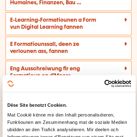
Humaines, Finanzen, Bau ...
E-Learning-Formatiounen a Form
vun Digital Learning fannen
E Formatiounssall, deen ze
verlounen ass, fannen
Eng Ausschreiwung fir eng
Formatioun op d'Mooss
verëffentlechen
Sech an den Annuaire vun den
Dëse Site benotzt Cookien.
Entreprisen, déi Formatiounen
akafen, aschreiwen
Mat Cookië kënne mir den Inhalt personaliséieren,
Funktiounen am Zesummenhang mat de soziale Medien
ubidden an den Trafick analyséieren. Mir deelen och
Informatiounen iwwer d'Benotzung vun eisem Site mat