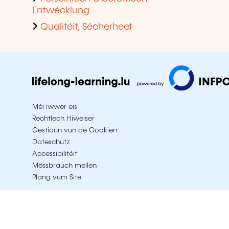
Entwécklung
Qualitéit, Sécherheet
Méi iwwer eis
Rechtlech Hiweiser
Gestioun vun de Cookien
Dateschutz
Accessibilitéit
Mëssbrauch mellen
Plang vum Site