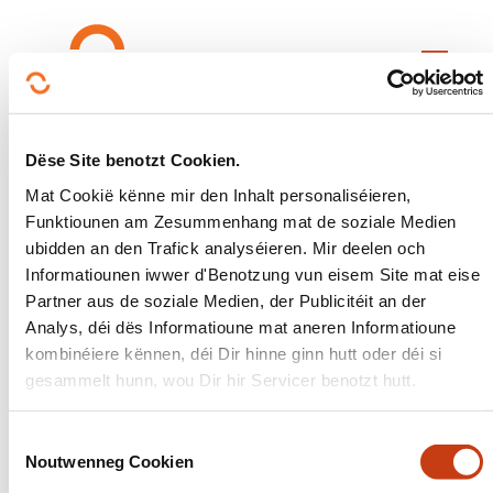
MENÜ
Dëse Site benotzt Cookien.
Ech hunn e Kont
Mat Cookië kënne mir den Inhalt personaliséieren,
Funktiounen am Zesummenhang mat de soziale Medien
ubidden an den Trafick analyséieren. Mir deelen och
Informatiounen iwwer d'Benotzung vun eisem Site mat eise
Partner aus de soziale Medien, der Publicitéit an der
Analys, déi dës Informatioune mat aneren Informatioune
kombinéiere kënnen, déi Dir hinne ginn hutt oder déi si
Ech hu mäi Passwuert vergiess
gesammelt hunn, wou Dir hir Servicer benotzt hutt.
Ech hunn nach kee Kont
C
Noutwenneg Cookien
o
n