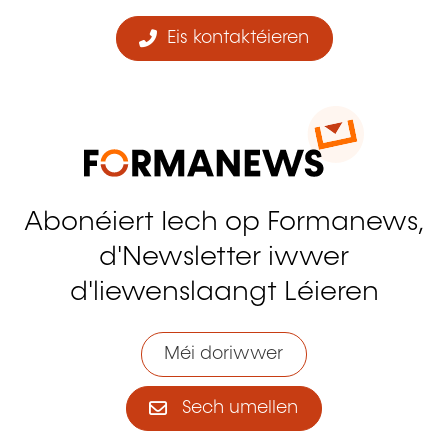
Eis kontaktéieren
Abonéiert Iech op Formanews,
d'Newsletter iwwer
d'liewenslaangt Léieren
Méi doriwwer
Sech umellen