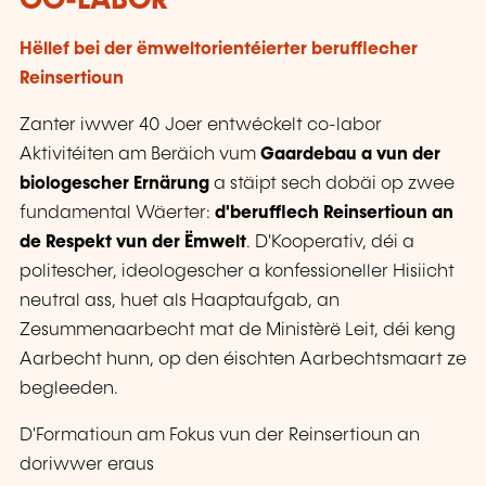
CO-LABOR
Hëllef bei der ëmweltorientéierter berufflecher
Reinsertioun
Zanter iwwer 40 Joer entwéckelt co-labor
Aktivitéiten am Beräich vum
Gaardebau a vun der
biologescher Ernärung
a stäipt sech dobäi op zwee
fundamental Wäerter:
d'berufflech Reinsertioun an
de Respekt vun der Ëmwelt
. D'Kooperativ, déi a
politescher, ideologescher a konfessioneller Hisiicht
neutral ass, huet als Haaptaufgab, an
Zesummenaarbecht mat de Ministèrë Leit, déi keng
Aarbecht hunn, op den éischten Aarbechtsmaart ze
begleeden.
D'Formatioun am Fokus vun der Reinsertioun an
doriwwer eraus