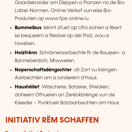
Gaardekraider am Dëppen a Planzen no de Bio-
Label-Normen. Online-Verkaf vun eise Bio-
Produiten op www.fpe-online.lu
Bummelbus
: kënnt d'Leit op Ufro sichen a féiert
se bequeem a flexibel op déi Plaz, wou si
hiwëllen.
Holzfrënn
: Schräineraarbechte fir de Baussen- a
Banneberäich, Miwwelen.
Noperschaftsdéngschter
: all Zort vu klengen
Aarbechten am a ronderëm d'Haus.
Haushëllef
: Wäscherei, Botzerei, Strecken,
doheem Ofhuelen an Zeréckbrénge vun de
Kleeder – Punktuell Botzaarbechten am Haus
INITIATIV RËM SCHAFFEN