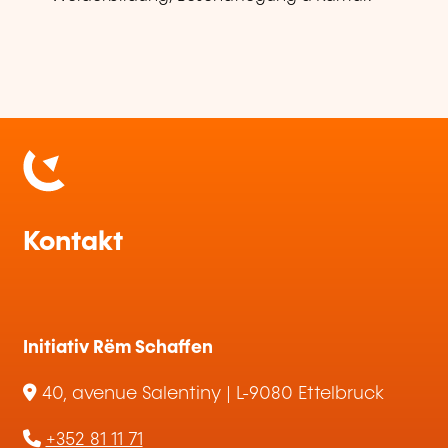
Kontakt
Initiativ Rëm Schaffen
40, avenue Salentiny | L-9080 Ettelbruck
+352 81 11 71