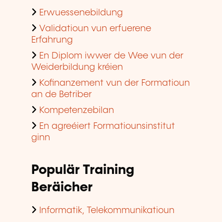
Erwuessenebildung
Validatioun vun erfuerene
Erfahrung
En Diplom iwwer de Wee vun der
Weiderbildung kréien
Kofinanzement vun der Formatioun
an de Betriber
Kompetenzebilan
En agreéiert Formatiounsinstitut
ginn
Populär Training
Beräicher
Informatik, Telekommunikatioun