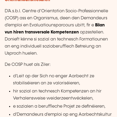
D'A.s.b.l. Centre d’Orientation Socio-Professionnelle
(COSP) ass en Organismus, deen den Demandeurs
d'emploi en Evaluatiounsparcours ubitt, fir e
Bilan
vun hiren transversale Kompetenzen
opzestellen.
Donieft kënne si sozial an technesch Formatiounen
an eng individuell sozioberufflech Betreiung an
Usproch huelen.
De COSP huet als Ziler:
d'Leit op der Sich no enger Aarbecht ze
stabiliséieren an ze valoriséieren,
hir sozial an technesch Kompetenzen an hir
Verhalensweise weiderzeentwéckelen,
e sozialen a beruffleche Projet ze definéieren,
d'Demandeurs d'emploi op eng Aarbechtskultur