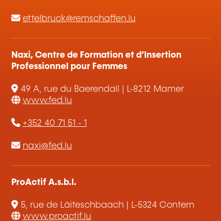
ettelbruck@remschaffen.lu
Naxi, Centre de Formation et d’Insertion
Professionnel pour Femmes
49 A, rue du Baerendall | L-8212 Mamer
www.fed.lu
+352 40 71 51 - 1
naxi@fed.lu
ProActif A.s.b.l.
5, rue de Läiteschbaach | L-5324 Contern
www.proactif.lu