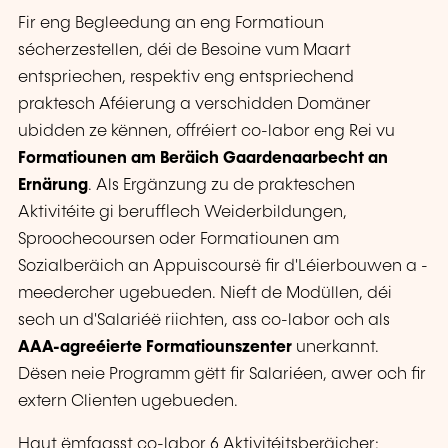
Fir eng Begleedung an eng Formatioun
sécherzestellen, déi de Besoine vum Maart
entspriechen, respektiv eng entspriechend
praktesch Aféierung a verschidden Domäner
ubidden ze kënnen, offréiert co-labor eng Rei vu
Formatiounen am Beräich Gaardenaarbecht an
Ernärung
. Als Ergänzung zu de prakteschen
Aktivitéite gi berufflech Weiderbildungen,
Sproochecoursen oder Formatiounen am
Sozialberäich an Appuiscoursë fir d'Léierbouwen a -
meedercher ugebueden. Nieft de Modüllen, déi
sech un d'Salariéë riichten, ass co-labor och als
AAA-agreéierte Formatiounszenter
unerkannt.
Dësen neie Programm gëtt fir Salariéen, awer och fir
extern Clienten ugebueden.
Haut ëmfaasst co-labor 6 Aktivitéitsberäicher: