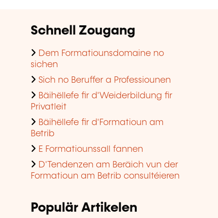
Schnell Zougang
Dem Formatiounsdomaine no
sichen
Sich no Beruffer a Professiounen
Bäihëllefe fir d'Weiderbildung fir
Privatleit
Bäihëllefe fir d'Formatioun am
Betrib
E Formatiounssall fannen
D'Tendenzen am Beräich vun der
Formatioun am Betrib consultéieren
Populär Artikelen