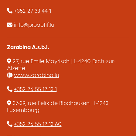
+352 27 33 44 1
info@proactif.lu
Zarabina A.s.b.l.
27, rue Emile Mayrisch | L-4240 Esch-sur-
Alzette
www.zarabina.lu
+352 26 55 12 13 1
37-39, rue Felix de Blochausen | L-1243
Luxembourg
+352 26 55 12 13 60