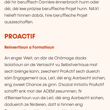
déi hir berufflech Carrière ënnerbrach hunn oder
déi, déi kee präzise beruffleche Projet hunn. NAXI
hëlleft hinnen dobäi, hire beruffleche Projet
auszeschaffen.
PROACTIF
Reinsertioun a Formatioun
An enger Welt, an där de Chômage dacks
Isolatioun an de Verloscht vu Selbstvertraue mat
sech brénge kann, zeechent ProActif sech duerch
säin Engagement aus, Leit, déi eng Aarbecht sichen,
eng zweet Chance ze ginn. D'sozial Initiativ ProActif
schafft enk mat der ADEM zesummen, fir
d'Reinsertioun vun de Leit, déi eng Aarbecht sichen,
doduerch ze fërderen, datt si hinnen eng