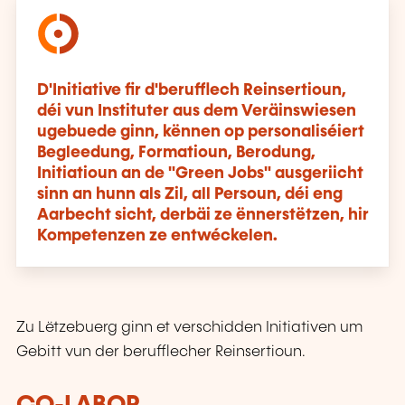
D'Initiative fir d'berufflech Reinsertioun,
déi vun Instituter aus dem Veräinswiesen
ugebuede ginn, kënnen op personaliséiert
Begleedung, Formatioun, Berodung,
Initiatioun an de "Green Jobs" ausgeriicht
sinn an hunn als Zil, all Persoun, déi eng
Aarbecht sicht, derbäi ze ënnerstëtzen, hir
Kompetenzen ze entwéckelen.
Zu Lëtzebuerg ginn et verschidden Initiativen um
Gebitt vun der berufflecher Reinsertioun.