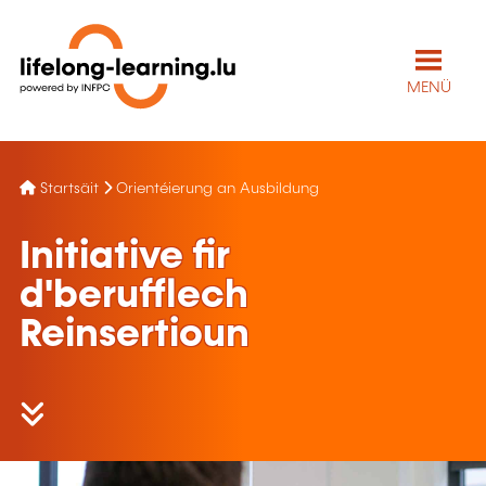
MENÜ
Startsäit
Orientéierung an Ausbildung
Initiative fir
d'berufflech
Reinsertioun