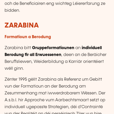
och de Beneficiairen eng wichteg Léiererfarung ze
bidden.
ZARABINA
Formatioun a Berodung
Zarabina bitt
Gruppeformatiounen
an
individuell
Berodung fir all Erwuessenen
, deen an de Beräicher
Beruffsliewen, Weiderbildung a Karriär orientéiert
wëll ginn.
Zënter 1995 gëllt Zarabina als Referenz um Gebitt
vun der Formatioun an der Berodung am
Zesummenhang mat iwwerdrobarem Wëssen. Der
A.s.b.l. hir Approche vum Aarbechtsmaart setzt op
individuell ugepasste Strategien, déi d'Contraintë
vun der Realitéit an déi perséinlech Ziler vun hire