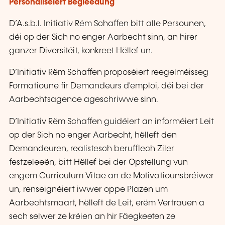
Personaliséiert Begleedung
D’A.s.b.l. Initiativ Rëm Schaffen bitt alle Persounen,
déi op der Sich no enger Aarbecht sinn, an hirer
ganzer Diversitéit, konkreet Hëllef un.
D’Initiativ Rëm Schaffen proposéiert reegelméisseg
Formatioune fir Demandeurs d'emploi, déi bei der
Aarbechtsagence ageschriwwe sinn.
D’Initiativ Rëm Schaffen guidéiert an informéiert Leit
op der Sich no enger Aarbecht, hëlleft den
Demandeuren, realistesch berufflech Ziler
festzeleeën, bitt Hëllef bei der Opstellung vun
engem Curriculum Vitae an de Motivatiounsbréiwer
un, renseignéiert iwwer oppe Plazen um
Aarbechtsmaart, hëlleft de Leit, erëm Vertrauen a
sech selwer ze kréien an hir Fäegkeeten ze