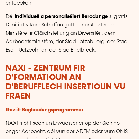
entdecken.
Déi
individuell a personaliséiert Berodunge
si gratis.
D’Initiativ Rëm Schaffen gëtt ënnerstëtzt vum
Ministère fir Gläichstellung an Diversitéit, dem
Aarbechtsministère, der Stad Lëtzebuerg, der Stad
Esch-Uelzecht an der Stad Ettelbréck.
NAXI - ZENTRUM FIR
D'FORMATIOUN AN
D'BERUFFLECH INSERTIOUN VU
FRAEN
Geziilt Begleedungsprogrammer
NAXI riicht sech un Erwuessener op der Sich no
enger Aarbecht, déi vun der ADEM oder vum ONIS