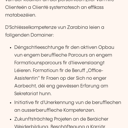
Clienteën a Clientë systematesch an effikass
matabezéien.
D'Schlësselkompetenze vun Zarabina leien a
follgenden Domainer:
Déngschtleeschtunge fir den aktiven Opbau
vun engem beruffleche Parcours an engem
Formatiounsparcours fir d'liewenslaangt
Léieren. Formatioun fir de Beruff „Office-
Assistentin” fir Fraen op der Sich no enger
Aarbecht, déi eng gewëssen Erfarung am
Sekretariat hunn.
Initiative fir d'Unerkennung vun de berufflechen
an ausserberuffleche Kompetenzen.
Zukunftsträchteg Projeten an de Beräicher
Weiderbildung, Beschäftegung a Karriär.