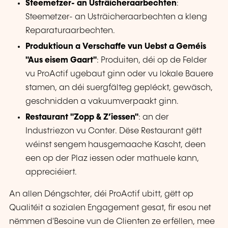
Steemetzer- an Usträicheraarbechten
:
Steemetzer- an Usträicheraarbechten a kleng
Reparaturaarbechten.
Produktioun a Verschaffe vun Uebst a Geméis
"Aus eisem Gaart"
: Produiten, déi op de Felder
vu ProActif ugebaut ginn oder vu lokale Bauere
stamen, an déi suergfälteg gepléckt, gewäsch,
geschnidden a vakuumverpaakt ginn.
Restaurant "Zopp & Z’iessen"
: an der
Industriezon vu Conter. Dëse Restaurant gëtt
wéinst sengem hausgemaache Kascht, deen
een op der Plaz iessen oder mathuele kann,
appreciéiert.
An allen Déngschter, déi ProActif ubitt, gëtt op
Qualitéit a sozialen Engagement gesat, fir esou net
nëmmen d'Besoine vun de Clienten ze erfëllen, mee