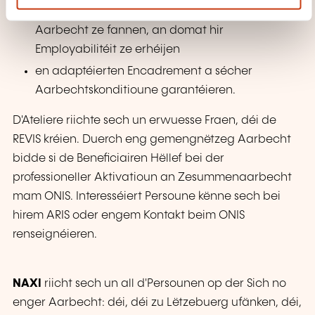
de Beneficiairen hëllefen, hir Chancen, fir eng
Aarbecht ze fannen, an domat hir
Employabilitéit ze erhéijen
en adaptéierten Encadrement a sécher
Aarbechtskonditioune garantéieren.
D'Ateliere riichte sech un erwuesse Fraen, déi de
REVIS kréien. Duerch eng gemengnëtzeg Aarbecht
bidde si de Beneficiairen Hëllef bei der
professioneller Aktivatioun an Zesummenaarbecht
mam ONIS. Interesséiert Persoune kënne sech bei
hirem ARIS oder engem Kontakt beim ONIS
renseignéieren.
NAXI
riicht sech un all d'Persounen op der Sich no
enger Aarbecht: déi, déi zu Lëtzebuerg ufänken, déi,