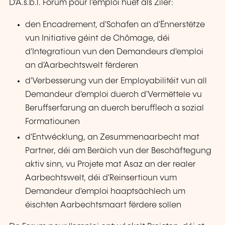
D'A.s.b.l. Forum pour l'emploi huet als Ziler:
den Encadrement, d'Schafen an d'Ënnerstëtze
vun Initiative géint de Chômage, déi
d'Integratioun vun den Demandeurs d'emploi
an d'Aarbechtswelt fërderen
d'Verbesserung vun der Employabilitéit vun all
Demandeur d'emploi duerch d'Vermëttele vu
Beruffserfarung an duerch berufflech a sozial
Formatiounen
d'Entwécklung, an Zesummenaarbecht mat
Partner, déi am Beräich vun der Beschäftegung
aktiv sinn, vu Projete mat Asaz an der realer
Aarbechtswelt, déi d'Reinsertioun vum
Demandeur d'emploi haaptsächlech um
éischten Aarbechtsmaart fërdere sollen