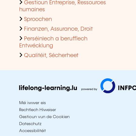
Gestioun Entreprise, Ressources
humaines
Sproochen
Finanzen, Assurance, Droit
Perséinlech a berufflech
Entwécklung
Qualitéit, Sécherheet
Méi iwwer eis
Rechtlech Hiweiser
Gestioun vun de Cookien
Dateschutz
Accessibilitéit