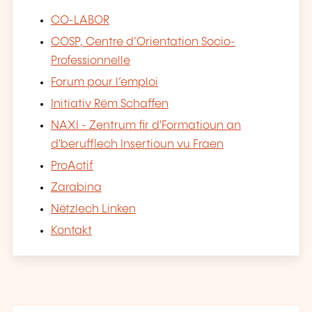
CO-LABOR
COSP, Centre d’Orientation Socio-
Professionnelle
Forum pour l’emploi
Initiativ Rëm Schaffen
NAXI - Zentrum fir d'Formatioun an
d'berufflech Insertioun vu Fraen
ProActif
Zarabina
Nëtzlech Linken
Kontakt