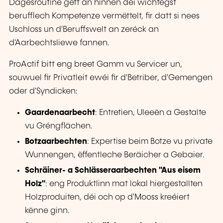
Dagesroutine gëtt an hinnen déi wichtegst
berufflech Kompetenze vermëttelt, fir datt si nees
Uschloss un d'Beruffswelt an zeréck an
d'Aarbechtsliewe fannen.
ProActif bitt eng breet Gamm vu Servicer un,
souwuel fir Privatleit ewéi fir d'Betriber, d'Gemengen
oder d'Syndicken:
Gaardenaarbecht
: Entretien, Uleeën a Gestalte
vu Gréngflächen.
Botzaarbechten
: Expertise beim Botze vu private
Wunnengen, ëffentleche Beräicher a Gebaier.
Schräiner- a Schlässeraarbechten "Aus eisem
Holz"
: eng Produktlinn mat lokal hiergestallten
Holzproduiten, déi och op d'Mooss kreéiert
kënne ginn.