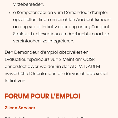
virzebereeden,
e Kompetenzebilan vum Demandeur d'emploi
opzestellen, fir en um éischten Aarbechtsmaart,
an eng sozial Initiativ oder eng aner gëeegent
Struktur, fir d'Insertioun um Aarbechtsmaart ze
vereinfachen, ze integréieren.
Den Demandeur d'emploi absolvéiert en
Evaluatiounsparcours vun 2 Méint am COSP,
ënnersteet awer weiderhin der ADEM. D'ADEM
iwwerhëlt d'Orientatioun an déi verschidde sozial
Initiativen.
FORUM POUR L’EMPLOI
Ziler a Servicer