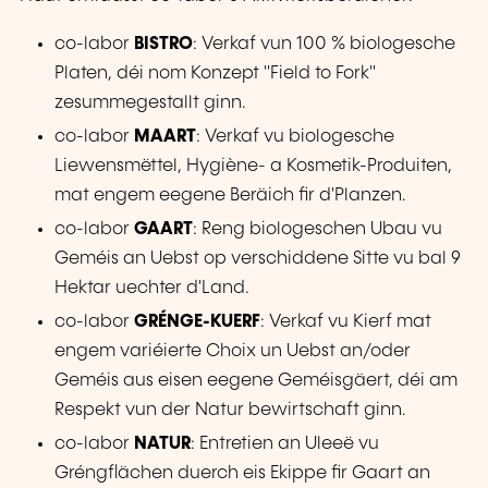
co-labor
BISTRO
: Verkaf vun 100 % biologesche
Platen, déi nom Konzept "Field to Fork"
zesummegestallt ginn.
co-labor
MAART
: Verkaf vu biologesche
Liewensmëttel, Hygiène- a Kosmetik-Produiten,
mat engem eegene Beräich fir d'Planzen.
co-labor
GAART
: Reng biologeschen Ubau vu
Geméis an Uebst op verschiddene Sitte vu bal 9
Hektar uechter d'Land.
co-labor
GRÉNGE-KUERF
: Verkaf vu Kierf mat
engem variéierte Choix un Uebst an/oder
Geméis aus eisen eegene Geméisgäert, déi am
Respekt vun der Natur bewirtschaft ginn.
co-labor
NATUR
: Entretien an Uleeë vu
Gréngflächen duerch eis Ekippe fir Gaart an