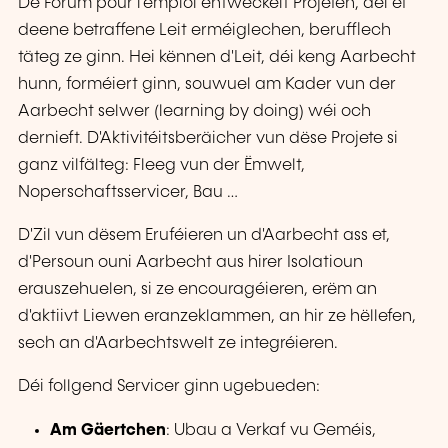
De Forum pour l'emploi entwéckelt Projeten, déi et
deene betraffene Leit erméiglechen, berufflech
täteg ze ginn. Hei kënnen d'Leit, déi keng Aarbecht
hunn, forméiert ginn, souwuel am Kader vun der
Aarbecht selwer (learning by doing) wéi och
dernieft. D'Aktivitéitsberäicher vun dëse Projete si
ganz vilfälteg: Fleeg vun der Ëmwelt,
Noperschaftsservicer, Bau …
D'Zil vun dësem Eruféieren un d'Aarbecht ass et,
d'Persoun ouni Aarbecht aus hirer Isolatioun
erauszehuelen, si ze encouragéieren, erëm an
d'aktiivt Liewen eranzeklammen, an hir ze hëllefen,
sech an d'Aarbechtswelt ze integréieren.
Déi follgend Servicer ginn ugebueden:
Am Gäertchen
: Ubau a Verkaf vu Geméis,