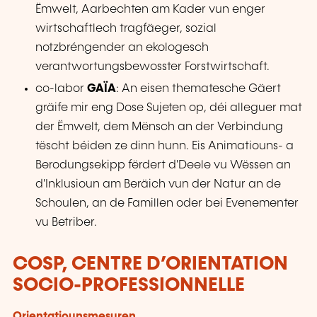
Ëmwelt, Aarbechten am Kader vun enger
wirtschaftlech tragfäeger, sozial
notzbréngender an ekologesch
verantwortungsbewosster Forstwirtschaft.
co-labor
GAÏA
: An eisen thematesche Gäert
gräife mir eng Dose Sujeten op, déi alleguer mat
der Ëmwelt, dem Mënsch an der Verbindung
tëscht béiden ze dinn hunn. Eis Animatiouns- a
Berodungsekipp fërdert d'Deele vu Wëssen an
d'Inklusioun am Beräich vun der Natur an de
Schoulen, an de Famillen oder bei Evenementer
vu Betriber.
COSP, CENTRE D’ORIENTATION
SOCIO-PROFESSIONNELLE
Orientatiounsmesuren