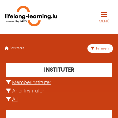
MENÜ
Startsäit
Filteren
479 Ausbildungsorganisatioun(en) fonnt
INSTITUTER
479
Memberinstituter
Aner Instituter
All