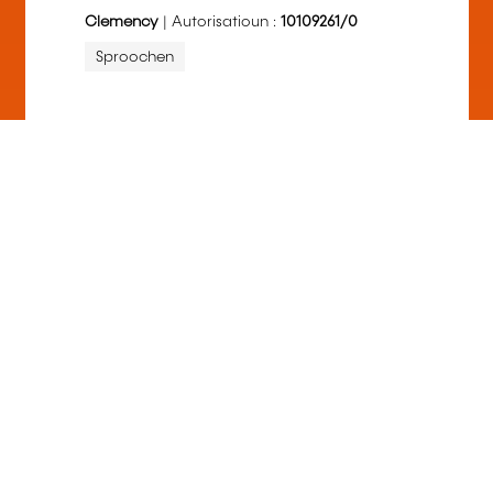
Clemency
| Autorisatioun :
10109261/0
Sproochen
A.L.T.H.A. - Académie
Luxembourgeoise des
Thérapies Harmonisantes
1ère école de Naturopathie du Luxembourg
depuis 2007. Notre filière Naturopathie est
reconnue par un AGRÉMENT européen
délivré par REFORMED (Regroupement