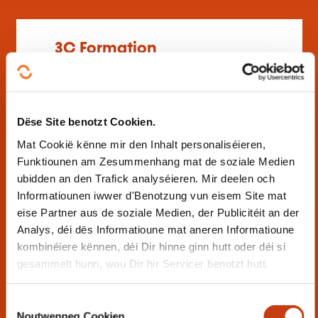
3C Formation
Spécialisé dans les domaines de la sécurité,
la santé, la manutention et le levage, nous
mettons à votre disposition des formations
à la fois complète et générale. 3C Formation
a une double mission de formation initiale et
Dëse Site benotzt Cookien.
de formation continue pour adultes. Nos
Mat Cookië kënne mir den Inhalt personaliséieren,
stages peuvent répondre à une obligation
règlementaire ou à un développement de
Funktiounen am Zesummenhang mat de soziale Medien
modules personnalisés.
ubidden an den Trafick analyséieren. Mir deelen och
Flatzbour
| Autorisatioun :
10076536/0
Informatiounen iwwer d'Benotzung vun eisem Site mat
Elektrotechnik
Manutentioun
eise Partner aus de soziale Medien, der Publicitéit an der
Analys, déi dës Informatioune mat aneren Informatioune
Präventioun Sécherhe...
Réibau
kombinéiere kënnen, déi Dir hinne ginn hutt oder déi si
Transport
Travaux publics
gesammelt hunn, wou Dir hir Servicer benotzt hutt.
C
Noutwenneg Cookien