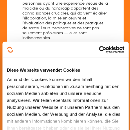
personnes ayant une expérience vécue de la
maladie ou du handicap apportent des
connaissances cruciales, qui doivent éclairer
l’élaboration, la mise en œuvre et
l’évaluation des politiques et des pratiques
de santé. Leurs perspectives ne sont pas
seulement précieuses — elles sont
indispensables.
Steinsel
| Niederlassungsgenehmigung :
Agréé par l'arrêté ministériel du 15 mai 2025
Gesundheit Gesundhei...
Humanressourcen
Diese Webseite verwendet Cookies
Humanwissenschaften
Information
Anhand der Cookies können wir den Inhalt
personalisieren, Funktionen im Zusammenhang mit den
Persönliche und beru...
Psychologie
sozialen Medien anbieten und unsere Besuche
Sekretariat Assisten...
Sozialer Bereich
analysieren. Wir teilen ebenfalls Informationen zur
Überwachung, Managem...
Nutzung unserer Website mit unseren Partnern aus den
sozialen Medien, der Werbung und der Analyse, die dies
Unternehmensleitung
mit anderen Informationen kombinieren können, die Sie
ihnen bereitgestellt haben oder die sie bei Ihrer Nutzung