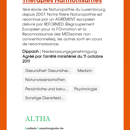
Thérapies Harmonisantes
1ère école de Naturopathie du Luxembourg
depuis 2007. Notre filière Naturopathie est
reconnue par un AGRÉMENT européen
délivré par REFORMED (Regroupement
Européen pour la FOrmation et la
Reconnaissance des MEDecines non
conventionnelles), les autres sont en cours
de reconnaissance.
Dippach
| Niederlassungsgenehmigung :
Agréé par l'arrêté ministériel du 11 octobre
2011
Gesundheit Gesundhei...
Medizin
Naturwissenschaften
Persönliche und beru...
Psychologie
Sonstige Dienstleist...