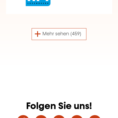
Mehr sehen (459)
Folgen Sie uns!
Facebook
Twitter
LinkedIn
YouTube
Ins