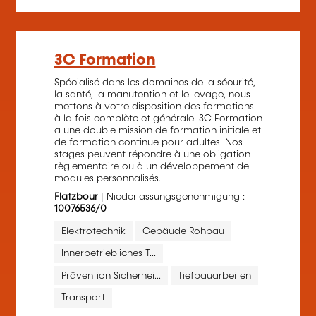
3C Formation
Spécialisé dans les domaines de la sécurité,
la santé, la manutention et le levage, nous
mettons à votre disposition des formations
à la fois complète et générale. 3C Formation
a une double mission de formation initiale et
de formation continue pour adultes. Nos
stages peuvent répondre à une obligation
règlementaire ou à un développement de
modules personnalisés.
Flatzbour
| Niederlassungsgenehmigung :
10076536/0
Elektrotechnik
Gebäude Rohbau
Innerbetriebliches T...
Prävention Sicherhei...
Tiefbauarbeiten
Transport