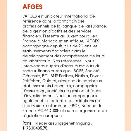
AFGES
L'AFGES est un acteur international de
référence dans la formation des
professionnels de la banque, de l'assurance,
de la gestion d'actifs et des services
financiers. Présente au Luxembourg, en
France, à Monaco et en Afrique, l'AFGES
accompagne depuis plus de 20 ans les
établissements financiers dans le
développement des compétences de leurs
collaborateurs. Nos références : Nous
intervenons auprès d'acteurs majeurs du
secteur financier tels que : BCEE, Société
Générale, BGL BNP Paribas, Natixis, Foyer,
Raiffeisen, Quintet, ainsi que de nombreux
établissements bancaires, compagnies
d'assurance, sociétés de gestion et fonds
d'investissement. Nous accompagnons
également les autorités et institutions de
supervision, notamment : BCE, Banque de
France, ACPR, CSSF et autres organismes de
régulation européens.
Paris
| Niederlassungsgenehmigung :
11.75.10435.75