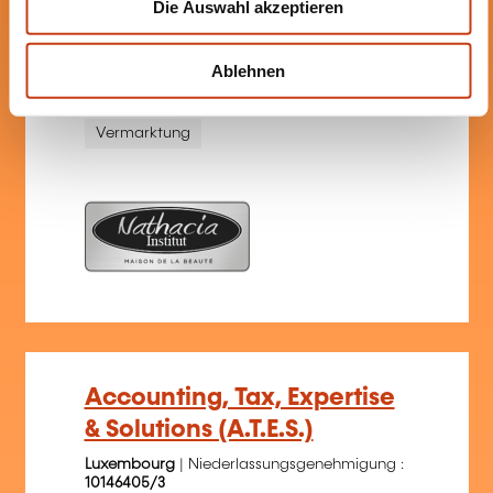
Die Auswahl akzeptieren
a
Gesundheit Gesundhei...
Immobilien
h
l
Informatik
Kunsthandwerk
Ablehnen
Sonstige Dienstleist...
Sprachen
Vermarktung
Accounting, Tax, Expertise
& Solutions (A.T.E.S.)
Luxembourg
| Niederlassungsgenehmigung :
10146405/3