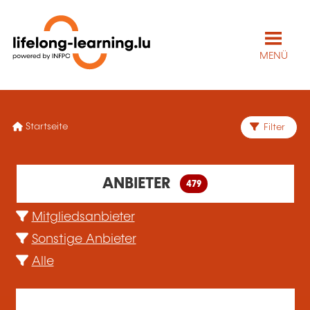
MENÜ
Startseite
Filter
479 gefundene Bildungseinrichtung(en)
ANBIETER
479
Mitgliedsanbieter
Sonstige Anbieter
Alle