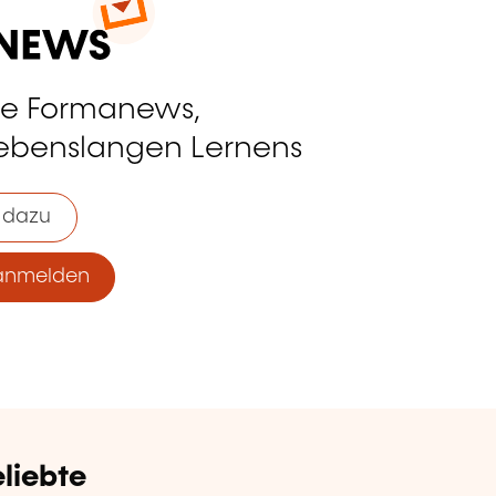
ie Formanews,
lebenslangen Lernens
 dazu
anmelden
liebte