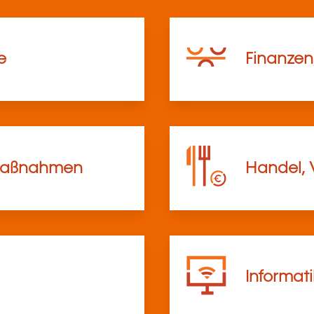
e
Finanzen
lmaßnahmen
Handel, 
Informat