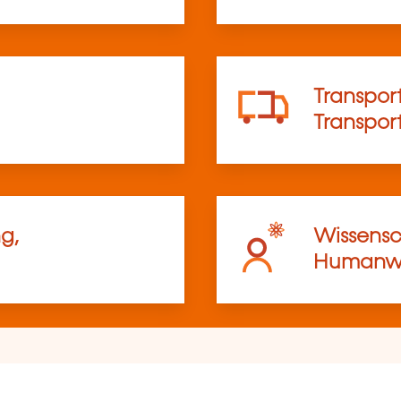
Transport
Transpo
g,
Wissensc
Humanwi