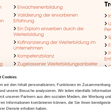
T
n
Erwachsenenbildung
Validierung der erworbenen
I
en
Erfahrung
U
Ein Diplom erwerben durch die
Pe
Weiterbildung
S
Kofinanzierung der Weiterbildung im
F
Unternehmen
P
Kompetenzbilanz
En
ng
Zugelassener Weiterbildungsanbieter
Q
werden
t Cookies
n wir den Inhalt personalisieren, Funktionen im Zusammenhang
nd unsere Besuche analysieren. Wir teilen ebenfalls Informatio
mit unseren Partnern aus den sozialen Medien, der Werbung und
ren Informationen kombinieren können, die Sie ihnen bereitgeste
ihrer Dienste erhoben haben.