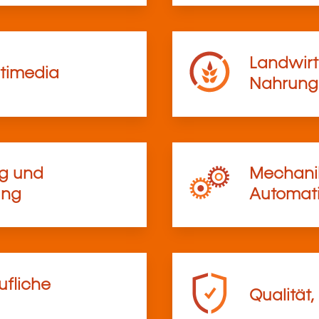
Landwirt
timedia
Nahrungs
ng und
Mechanik
ung
Automati
ufliche
Qualität,