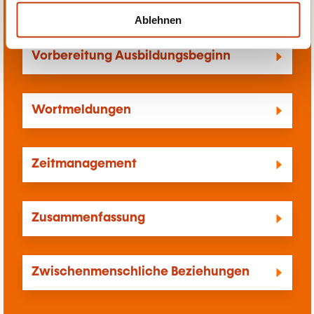
Vorbereitung auf das Rentenalter
l
Ablehnen
Vorbereitung Ausbildungsbeginn
Wortmeldungen
Zeitmanagement
Zusammenfassung
Zwischenmenschliche Beziehungen