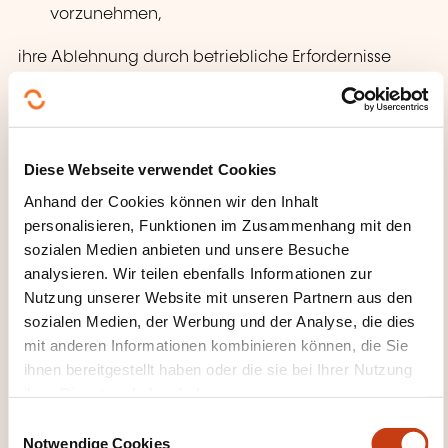
vorzunehmen,
ihre Ablehnung durch betriebliche Erfordernisse
oder das Vorliegen zwingender Gründe der
rationellen Unternehmensorganisation
nachvollziehbar erläutern
.
Diese Webseite verwendet Cookies
Zusammen mit dem Betriebsrat kann eine
Anhand der Cookies können wir den Inhalt
innerbetriebliche Instanz eingerichtet werden, die
personalisieren, Funktionen im Zusammenhang mit den
bei etwaigen Unstimmigkeiten in Bezug auf die
sozialen Medien anbieten und unsere Besuche
Bewertung der im Rahmen der Gleitzeit
analysieren. Wir teilen ebenfalls Informationen zur
eingesetzten Mittel entscheidet.
Nutzung unserer Website mit unseren Partnern aus den
sozialen Medien, der Werbung und der Analyse, die dies
mit anderen Informationen kombinieren können, die Sie
Grenzen der Regelung
ihnen bereitgestellt haben oder die sie bei Ihrer Nutzung
ihrer Dienste erhoben haben.
Betriebliche Erfordernisse
und
zwingende
E
Gründe der rationellen
Notwendige Cookies
i