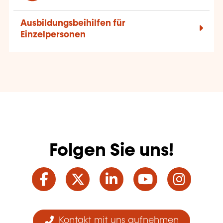
Ausbildungsbeihilfen für
Einzelpersonen
Folgen Sie uns!
Facebook
Twitter
LinkedIn
YouTube
Ins
Kontakt mit uns aufnehmen