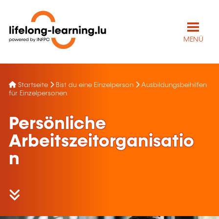
MENÜ
Startseite
Bist du eine Einzelperson
Ausbildungsbeihilfen
für Einzelpersonen
Persönliche
Arbeitszeitorganisatio
n