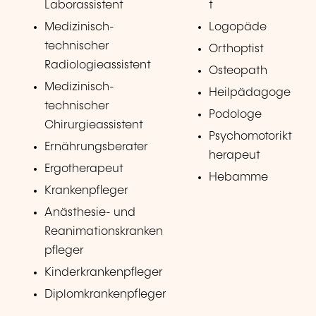
Laborassistent
t
Medizinisch-
Logopäde
technischer
Orthoptist
Radiologieassistent
Osteopath
Medizinisch-
Heilpädagoge
technischer
Podologe
Chirurgieassistent
Psychomotorikt
Ernährungsberater
herapeut
Ergotherapeut
Hebamme
Krankenpfleger
Anästhesie- und
Reanimationskranken
pfleger
Kinderkrankenpfleger
Diplomkrankenpfleger