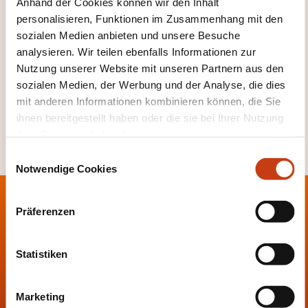
ohne dazu berechtigt zu sein;
Anhand der Cookies können wir den Inhalt
personalisieren, Funktionen im Zusammenhang mit den
c) wer einen Titel, der einen dieser Berufe
sozialen Medien anbieten und unsere Besuche
bezeichnet, oder einen anderen
analysieren. Wir teilen ebenfalls Informationen zur
irreführenden Titel führt, ohne dazu
Nutzung unserer Website mit unseren Partnern aus den
berechtigt zu sein; …".
sozialen Medien, der Werbung und der Analyse, die dies
mit anderen Informationen kombinieren können, die Sie
ihnen bereitgestellt haben oder die sie bei Ihrer Nutzung
ihrer Dienste erhoben haben.
E
Notwendige Cookies
i
n
w
Präferenzen
i
l
l
Statistiken
Anlaufstelle
i
g
Marketing
Ministère de la Santé
u