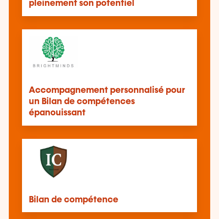
pleinement son potentiel
Accompagnement personnalisé pour
un Bilan de compétences
épanouissant
Bilan de compétence