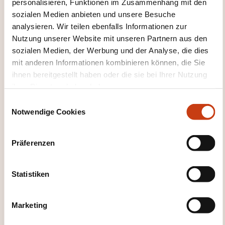
personalisieren, Funktionen im Zusammenhang mit den
Berufsberatung
Betreuung bis zur
sozialen Medien anbieten und unsere Besuche
Beschäftigung
Emotionale Intelligenz
analysieren. Wir teilen ebenfalls Informationen zur
Gedächtnisentwicklung
Gestaltung
Nutzung unserer Website mit unseren Partnern aus den
persönliche Karriere
Haushaltsbudget
sozialen Medien, der Werbung und der Analyse, die dies
Hauswirtschaftskunde
Heimwerken
Interkulturelle Beziehungen
Körpersprache
mit anderen Informationen kombinieren können, die Sie
Kursorisches Lesen
Logische Argumentation
ihnen bereitgestellt haben oder die sie bei Ihrer Nutzung
Mind-Map
Mündlicher Ausdruck
Nähen
ihrer Dienste erhoben haben.
Anfängerkurs
NLP
Notizentechnik
E
Persönliche Effizienz
Persönliche Kreativität
Notwendige Cookies
i
Persönliche Organisation
n
Persönlichkeitseinschätzung
Problemlösung
w
Rechnen Anpassungsweiterbildung
Präferenzen
i
Schriftlicher Ausdruck
Selbstbewusstsein
l
Stressmanagement
Technique recherche
l
Statistiken
emploi (TRE)
Verhandlungsmethodologie
i
Vorbereitung auf das Rentenalter
g
Vorbereitung Ausbildungsbeginn
Marketing
u
Wortmeldungen
Zeitmanagement
n
Zusammenfassung
Zwischenmenschliche