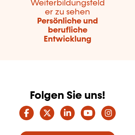
Weiterbildungsfeld
er zu sehen
Persönliche und
berufliche
Entwicklung
Folgen Sie uns!
Facebook
Twitter
LinkedIn
YouTube
Ins