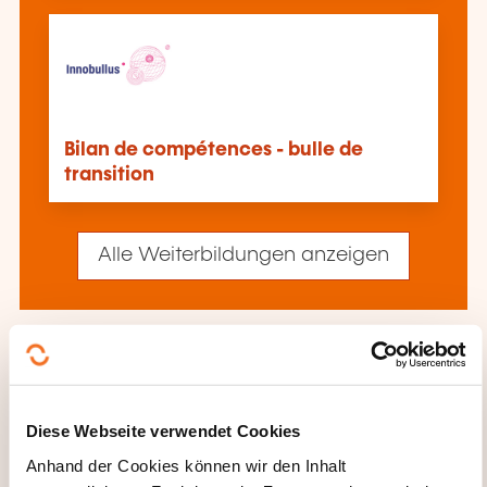
Bilan de compétences - bulle de
transition
Alle Weiterbildungen anzeigen
Diese anderen Weiterbildungen könnten Sie
auch interessieren:
Aktives Zuhören
Alltag Freizeit
Diese Webseite verwendet Cookies
Anpassungsweiterbildung
Aufwertung
Anhand der Cookies können wir den Inhalt
Selbstbild
Bericht
Berufliche Kommunikation