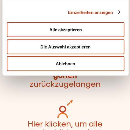
g
Beziehungen
Einzelheiten anzeigen
s
a
u
Alle akzeptieren
s
w
Die Auswahl akzeptieren
a
Hier klicken, um zur
h
Seite der
l
Ablehnen
Weiterbildungskate
gorien
zurückzugelangen
Hier klicken, um alle