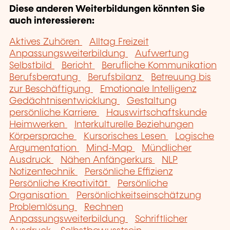
Diese anderen Weiterbildungen könnten Sie
auch interessieren:
Aktives Zuhören
Alltag Freizeit
Anpassungsweiterbildung
Aufwertung
Selbstbild
Bericht
Berufliche Kommunikation
Berufsberatung
Berufsbilanz
Betreuung bis
zur Beschäftigung
Emotionale Intelligenz
Gedächtnisentwicklung
Gestaltung
persönliche Karriere
Hauswirtschaftskunde
Heimwerken
Interkulturelle Beziehungen
Körpersprache
Kursorisches Lesen
Logische
Argumentation
Mind-Map
Mündlicher
Ausdruck
Nähen Anfängerkurs
NLP
Notizentechnik
Persönliche Effizienz
Persönliche Kreativität
Persönliche
Organisation
Persönlichkeitseinschätzung
Problemlösung
Rechnen
Anpassungsweiterbildung
Schriftlicher