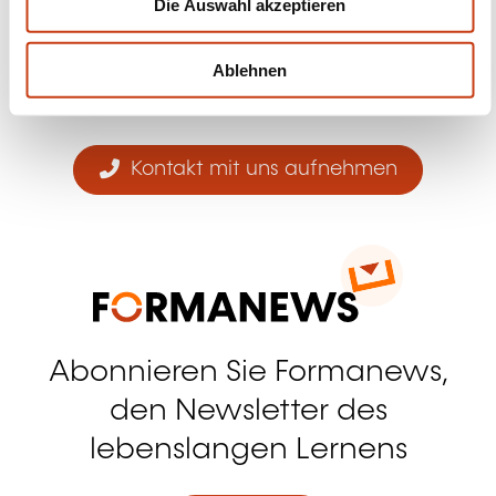
Folgen Sie uns!
Die Auswahl akzeptieren
a
h
Facebook
Twitter
LinkedIn
YouTube
Ins
l
Ablehnen
Kontakt mit uns aufnehmen
Abonnieren Sie Formanews,
den Newsletter des
lebenslangen Lernens