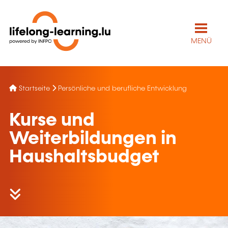
MENÜ
Startseite
Persönliche und berufliche Entwicklung
Kurse und
Weiterbildungen in
Haushaltsbudget