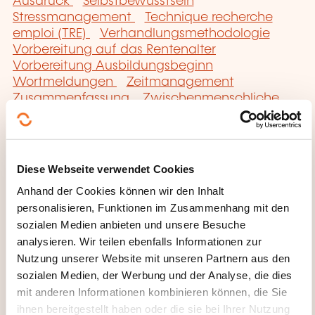
Ausdruck
Selbstbewusstsein
Stressmanagement
Technique recherche
emploi (TRE)
Verhandlungsmethodologie
Vorbereitung auf das Rentenalter
Vorbereitung Ausbildungsbeginn
Wortmeldungen
Zeitmanagement
Zusammenfassung
Zwischenmenschliche
Beziehungen
Diese Webseite verwendet Cookies
Anhand der Cookies können wir den Inhalt
personalisieren, Funktionen im Zusammenhang mit den
Hier klicken, um zur
sozialen Medien anbieten und unsere Besuche
Seite der
analysieren. Wir teilen ebenfalls Informationen zur
Nutzung unserer Website mit unseren Partnern aus den
Weiterbildungskate
sozialen Medien, der Werbung und der Analyse, die dies
gorien
mit anderen Informationen kombinieren können, die Sie
zurückzugelangen
ihnen bereitgestellt haben oder die sie bei Ihrer Nutzung