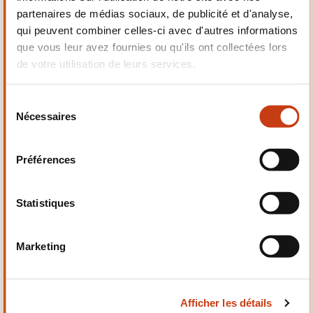
partenaires de médias sociaux, de publicité et d'analyse,
Mécanique,
qui peuvent combiner celles-ci avec d'autres informations
Electrotechnique,
Automatismes
que vous leur avez fournies ou qu'ils ont collectées lors
de votre utilisation de leurs services.
S
Nécessaires
é
l
Qualité, Sécurité
e
Préférences
c
t
i
Statistiques
o
n
Marketing
d
Santé et domaine social
u
c
Afficher les détails
o