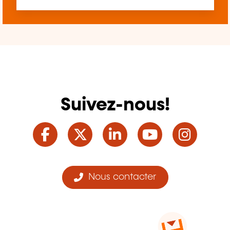
Suivez-nous!
Facebook
Twitter
LinkedIn
YouTube
Ins
Nous contacter