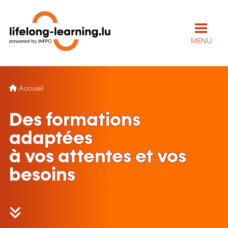
MENU
Accueil
Des formations
adaptées
à vos attentes et vos
besoins