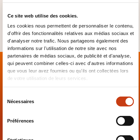
Les cours sont proposés à
Belval, Echternach,
Ettelbrück, Clausen, Mersch, Warken
et
Wiltz
.
Ce site web utilise des cookies.
Les cookies nous permettent de personnaliser le contenu,
d'offrir des fonctionnalités relatives aux médias sociaux et
d'analyser notre trafic. Nous partageons également des
informations sur l'utilisation de notre site avec nos
partenaires de médias sociaux, de publicité et d'analyse,
qui peuvent combiner celles-ci avec d'autres informations
que vous leur avez fournies ou qu'ils ont collectées lors
de votre utilisation de leurs services.
Contact
S
Nécessaires
é
Ministère de l'Éducation nationale,
l
de l'Enfance et de la Jeunesse
e
Préférences
Service de la formation des adultes
c
Cellule d'orientation
t