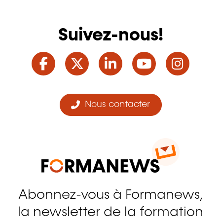
Suivez-nous!
Facebook
Twitter
LinkedIn
YouTube
Ins
Nous contacter
Abonnez-vous à Formanews,
la newsletter de la formation