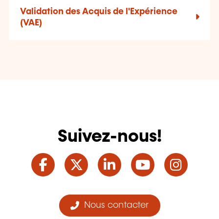
Validation des Acquis de l'Expérience
(VAE)
Suivez-nous!
Facebook
Twitter
LinkedIn
YouTube
Ins
Nous contacter