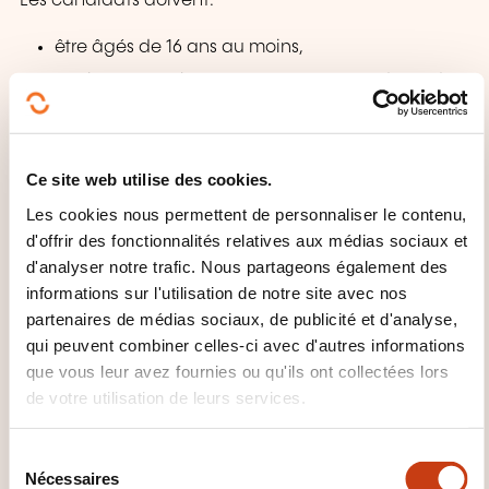
Les candidats doivent:
être âgés de 16 ans au moins,
avoir accompli avec succès la classe de 4e de
l'enseignement secondaire classique
luxembourgeois,
posséder les compétences requises en
Ce site web utilise des cookies.
allemand, en français et en anglais.
Les cookies nous permettent de personnaliser le contenu,
d'offrir des fonctionnalités relatives aux médias sociaux et
Les personnes qui n'ont pas réussi la classe de 4e C,
d'analyser notre trafic. Nous partageons également des
peuvent faire une remise à niveau en français,
informations sur l'utilisation de notre site avec nos
allemand, anglais et mathématiques (cette remise à
partenaires de médias sociaux, de publicité et d'analyse,
niveau donne accès à une 3e ESC).
qui peuvent combiner celles-ci avec d'autres informations
que vous leur avez fournies ou qu'ils ont collectées lors
Le candidat peut commencer ses études eBac lors
de votre utilisation de leurs services.
de chaque nouvelle "Session", donc 6 fois par an.
S
Les nouveaux eLearners (
eLs
) sont invités à
Nécessaires
é