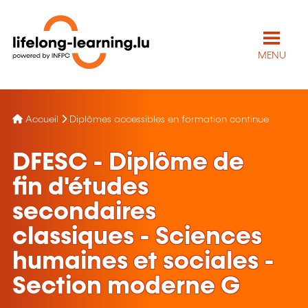
MENU
Accueil
Diplômes accessibles en formation continue
DFESC - Diplôme de
fin d'études
secondaires
classiques - Sciences
humaines et sociales -
Section moderne G