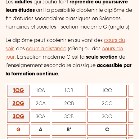
Les
adultes
qui souhaitent
reprendre ou poursuivre
leurs études
ont la possibilité d'obtenir le diplôme de
fin d’études secondaires classiques en Sciences
humaines et sociales - section moderne G (anglais).
Le
diplôme
peut s'obtenir en suivant des
cours du
soir
, des
cours à distance
(eBac) ou des
cours de
jour
. La section moderne G est la
seule section
de
l’enseignement secondaire classique
accessible par
la formation continue
.
1CG
1CA
1CB
1CC
2CG
2CA
2CB
2CC
3CG
3CA
3CB
3CC
G
A
B*
C