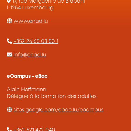
17, rue Marguerite de Brabant
L-1254 Luxembourg
www.enad.lu
+352 26 65 03 50 1
info@enad.lu
eCampus - eBac
Alain Hoffmann
Délégué à la formation des adultes
sites.google.com/ebac.lu/ecampus
+352 621 472 040