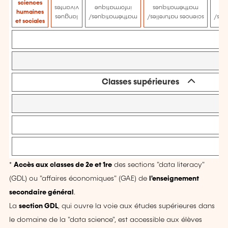
sciences
vivantes
informatique
mathématiques
humaines
langues
mathématiques/
sciences naturelles/
scie
et sociales
Classes supérieures
*
Accès aux classes de 2e et 1re
des sections "data literacy"
(GDL) ou "affaires économiques" (GAE) de
l'enseignement
secondaire général
.
La
section GDL
, qui ouvre la voie aux études supérieures dans
le domaine de la "data science", est accessible aux élèves