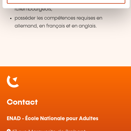
e
l'enseignement secondaire classique
n
luxembourgeois,
t
posséder les compétences requises en
allemand, en français et en anglais.
Contact
ENAD - École Nationale pour Adultes