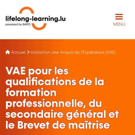
MENU
Accueil
Validation des Acquis de l'Expérience (VAE)
VAE pour les
qualifications de la
formation
professionnelle, du
secondaire général et
le Brevet de maîtrise