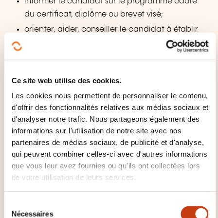
informer le candidat sur le programme cadre
du certificat, diplôme ou brevet visé;
orienter, aider, conseiller le candidat à établir
son dossier pour la commission de validation en
fonction de ses expériences professionnelles
et
/ou extraprofessionnelles.
Ce site web utilise des cookies.
Les cookies nous permettent de personnaliser le contenu,
Délai de demande d'un accompagnement
d'offrir des fonctionnalités relatives aux médias sociaux et
Dans un délai d'un mois suivant réception de
d'analyser notre trafic. Nous partageons également des
la notification d'acceptation de la demande
informations sur l'utilisation de notre site avec nos
de recevabilité, vous envoyez votre demande
partenaires de médias sociaux, de publicité et d'analyse,
pour bénéficier d'un accompagnateur au
qui peuvent combiner celles-ci avec d'autres informations
ministère.
que vous leur avez fournies ou qu'ils ont collectées lors
de votre utilisation de leurs services.
Une demande pour un tel accompagnement
peut être faite auprès de la Cellule VAE suite
S
au dépôt du
1er
dossier.
Nécessaires
é