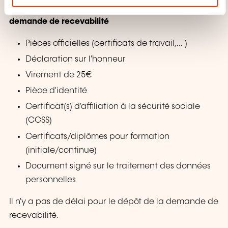
e
Dossier administratif: copies des pièces à joindre à la
n
demande de recevabilité
t
Pièces officielles (certificats de travail,
...
)
Déclaration sur l'honneur
Virement de 25€
Pièce d'identité
Certificat(s)
d'affiliation à la sécurité sociale
(CCSS)
Certificats/diplômes
pour formation
(initiale/continue)
Document signé sur le traitement des données
personnelles
Il n'y a pas de délai pour le dépôt de la demande de
recevabilité.