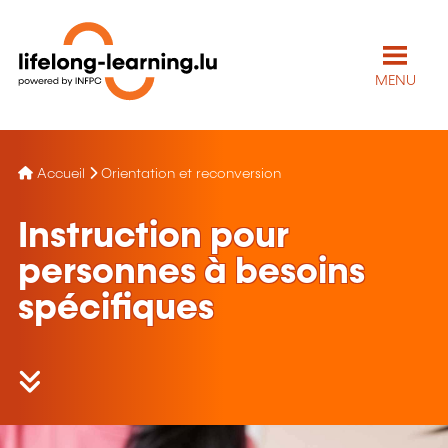
MENU
Accueil
Orientation et reconversion
Instruction pour
personnes à besoins
spécifiques