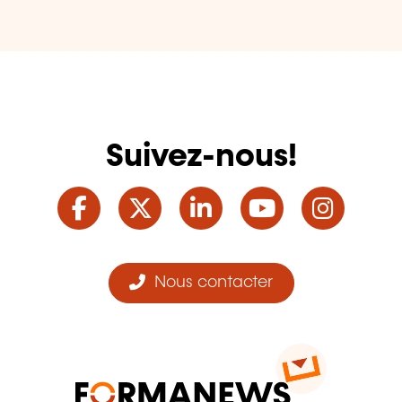
Suivez-nous!
Facebook
Twitter
LinkedIn
YouTube
Ins
Nous contacter