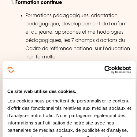
Formation continue
Formations pédagogiques:
orientation
pédagogique, développement de l'enfant
et du jeune, approches et méthodologies
pédagogiques, les 7 champs d'actions du
Cadre de référence national sur l'éducation
non formelle
Formations non pédagogiques:
management et cadre réglementaire,
sécurité et santé au travail.
Ce site web utilise des cookies.
Accompagnement professionnel
Les cookies nous permettent de personnaliser le contenu,
d'offrir des fonctionnalités relatives aux médias sociaux et
Supervision collective d'équipe
d'analyser notre trafic. Nous partageons également des
Coaching individuel de dirigeant
informations sur l'utilisation de notre site avec nos
partenaires de médias sociaux, de publicité et d'analyse,