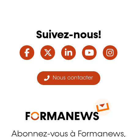
Suivez-nous!
Facebook
Twitter
LinkedIn
YouTube
Ins
Nous contacter
Abonnez-vous à Formanews,