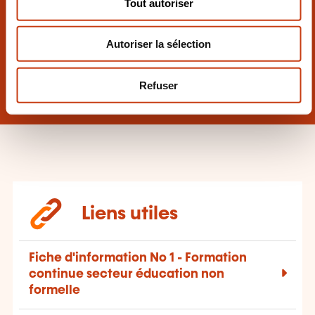
Tout autoriser
validationformation@snj.lu
e
n
Autoriser la sélection
t
Questions crédits d’heures
e
creditsheures@snj.lu
m
Refuser
e
n
t
Liens utiles
Fiche d'information No 1 - Formation
continue secteur éducation non
formelle