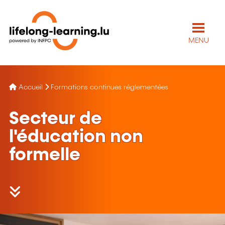
MENU
Accueil
Formations continues réglementées
Secteur de
l'éducation non
formelle