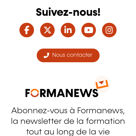
Suivez-nous!
Facebook
Twitter
LinkedIn
YouTube
Ins
Nous contacter
Abonnez-vous à Formanews,
la newsletter de la formation
tout au long de la vie