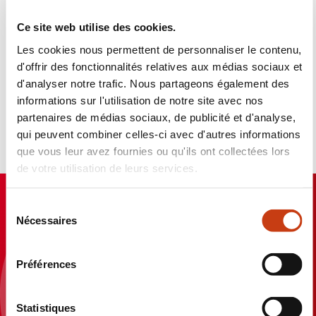
Ce site web utilise des cookies.
Les cookies nous permettent de personnaliser le contenu,
d'offrir des fonctionnalités relatives aux médias sociaux et
d'analyser notre trafic. Nous partageons également des
informations sur l'utilisation de notre site avec nos
Voir toutes les actualités
partenaires de médias sociaux, de publicité et d'analyse,
qui peuvent combiner celles-ci avec d'autres informations
que vous leur avez fournies ou qu'ils ont collectées lors
de votre utilisation de leurs services.
S
Nécessaires
é
l
Études et analyses de
e
Préférences
c
l'Observatoire de la
t
i
Statistiques