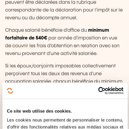
peuvent être déclarées dans la rubrique
correspondante de la déclaration pour l'impôt sur le
revenu ou du décompte annuel.
Chaque salarié bénéficie d'office du
minimum
forfaitaire de 540€
par année d'imposition en vue
de couvrir les frais d'obtention en relation avec son
revenu provenant d'une activité salariée.
Si les
époux/conjoints
imposables collectivement
perçoivent tous les deux des revenus d'une
occupation salariée, chacun bénéficie du minimum
forfaitaire de 540€. Dans le cas où l'ensemble des
frais d'obtention effectifs dépasse ce minimum
forfaitaire, le salarié peut les déduire sur demande.
Ce site web utilise des cookies.
Il est recommandé au salarié d'expliquer au bureau
Les cookies nous permettent de personnaliser le contenu,
d'imposition que les frais exposés par lui
sont
d'offrir des fonctionnalités relatives aux médias sociaux et