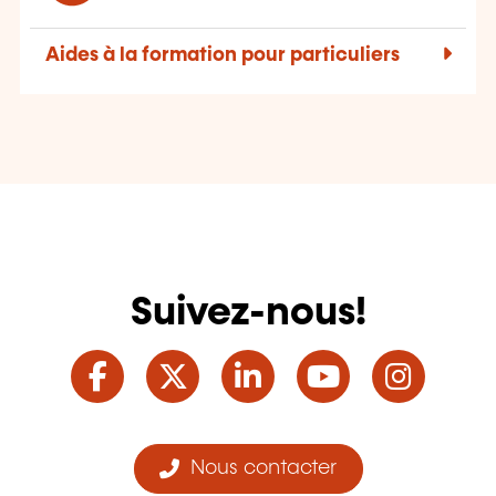
Aides à la formation pour particuliers
Suivez-nous!
Facebook
Twitter
LinkedIn
YouTube
Ins
Nous contacter