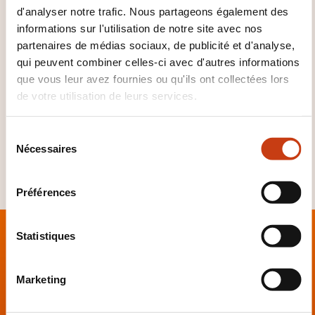
directement en relation avec l'exercice de sa
d'analyser notre trafic. Nous partageons également des
informations sur l'utilisation de notre site avec nos
profession (par exemple en expliquant en quoi la
partenaires de médias sociaux, de publicité et d'analyse,
formation suivie peut l'aider à progresser dans sa
qui peuvent combiner celles-ci avec d'autres informations
carrière professionnelle) et de fournir au bureau
que vous leur avez fournies ou qu'ils ont collectées lors
d'imposition les pièces justificatives prouvant le
de votre utilisation de leurs services.
paiement des frais d'inscription et la participation à
la formation professionnelle continue.
S
Nécessaires
é
l
e
Préférences
c
t
i
Statistiques
o
n
Marketing
d
Contact
u