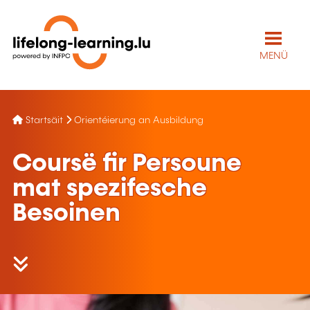
MENÜ
Startsäit
Orientéierung an Ausbildung
Coursë fir Persoune
mat spezifesche
Besoinen