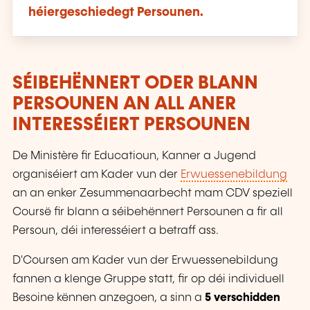
héiergeschiedegt Persounen.
SÉIBEHËNNERT ODER BLANN
PERSOUNEN AN ALL ANER
INTERESSÉIERT PERSOUNEN
De Ministère fir Educatioun, Kanner a Jugend
organiséiert am Kader vun der
Erwuessenebildung
an an enker Zesummenaarbecht mam CDV speziell
Coursë fir blann a séibehënnert Persounen a fir all
Persoun, déi interesséiert a betraff ass.
D'Coursen am Kader vun der Erwuessenebildung
fannen a klenge Gruppe statt, fir op déi individuell
Besoine kënnen anzegoen, a sinn a
5 verschidden