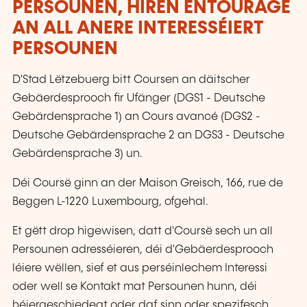
PERSOUNEN, HIREN ENTOURAGE
AN ALL ANERE INTERESSÉIERT
PERSOUNEN
D'Stad Lëtzebuerg bitt Coursen an däitscher
Gebäerdesprooch fir Ufänger (DGS1 - Deutsche
Gebärdensprache 1) an Cours avancé (DGS2 -
Deutsche Gebärdensprache 2 an DGS3 - Deutsche
Gebärdensprache 3) un.
Déi Coursë ginn an der Maison Greisch, 166, rue de
Beggen L-1220 Luxembourg, ofgehal.
Et gëtt drop higewisen, datt d'Coursë sech un all
Persounen adresséieren, déi d'Gebäerdesprooch
léiere wëllen, sief et aus perséinlechem Interessi
oder well se Kontakt mat Persounen hunn, déi
héiergeschiedegt oder daf sinn oder spezifesch