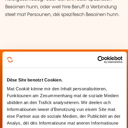
Besoinen hunn, oder well hire Beruff a Verbindung
steet mat Persounen, déi spezifesch Besoinen hunn.
Dëse Site benotzt Cookien.
Kontakt
Mat Cookië kënne mir den Inhalt personaliséieren,
Funktiounen am Zesummenhang mat de soziale Medien
CDV - Centre pour le développement des
ubidden an den Trafick analyséieren. Mir deelen och
compétences relatives à la vue
Informatiounen iwwer d'Benotzung vun eisem Site mat
eise Partner aus de soziale Medien, der Publicitéit an der
17 A, route de Longwy
Analys, déi dës Informatioune mat aneren Informatioune
L-8080 Bertrange