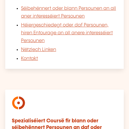
Séibehënnert oder blann Persounen an all
aner interesséiert Persounen
Héiergeschiedegt oder daf Persounen,
hiren Entourage an all anere interesséiert
Persounen
Nëtzlech Linken
Kontakt
Spezialiséiert Coursë fir blann oder
séibehënnert Persounen an daf oder