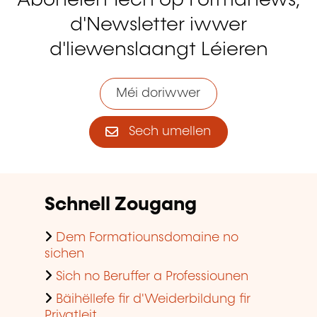
Abonéiert Iech op Formanews,
d'Newsletter iwwer
d'liewenslaangt Léieren
Méi doriwwer
Sech umellen
Schnell Zougang
Dem Formatiounsdomaine no
sichen
Sich no Beruffer a Professiounen
Bäihëllefe fir d'Weiderbildung fir
Privatleit