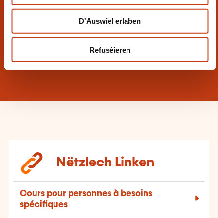
ville/cours-de-langue-des-signes-allemande
D'Auswiel erlaben
+352 47 96 41 50
Refuséieren
dgs@vdl.lu
Nëtzlech Linken
Cours pour personnes à besoins
spécifiques