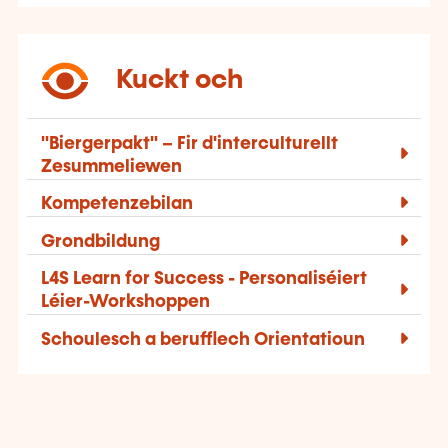
Kuckt och
"Biergerpakt" – Fir d'interculturellt
Zesummeliewen
Kompetenzebilan
Grondbildung
L4S Learn for Success - Personaliséiert
Léier-Workshoppen
Schoulesch a berufflech Orientatioun