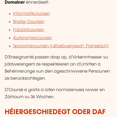
Domainer
ënnerdeelt:
Informatikcoursen
Braille-Coursen
Fräizäitcoursen
Autonomiecoursen
Sproochecoursen (Lëtzebuergesch, Franséisch)
D'Enseignantë passen drop op, d'Virkenntnesser vu
jiddwerengem ze respektéieren an d'Limitten a
Behënnerunge vun den ageschriwwene Persounen
ze berücksichtegen.
D'Coursë si gratis a lafen normalerweis iwwer en
Zäitraum vu 36 Wochen.
HÉIERGESCHIEDEGT ODER DAF