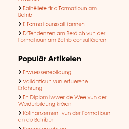
Bäihëllefe fir d'Formatioun am
Betrib
E Formatiounssall fannen
D'Tendenzen am Beräich vun der
Formatioun am Betrib consultéieren
Populär Artikelen
Erwuessenebildung
Validatioun vun erfuerene
Erfahrung
En Diplom iwwer de Wee vun der
Weiderbildung kréien
Kofinanzement vun der Formatioun
an de Betriber