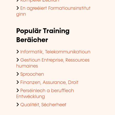
Kompetenzebilan
En agreéiert Formatiounsinstitut
ginn
Populär Training
Beräicher
Informatik, Telekommunikatioun
Gestioun Entreprise, Ressources
humaines
Sproochen
Finanzen, Assurance, Droit
Perséinlech a berufflech
Entwécklung
Qualitéit, Sécherheet