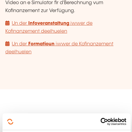
Video an e Simulator fir d'Berechnung vum
Kofinanzement zur Verfügung.
Un der
Infoveranstaltung
iwwer de
Kofinanzement deelhuelen
Un der
Formatioun
iwwer de Kofinanzement
deelhuelen
AUSBILDUNGSBÄIHËLLEFEN AN