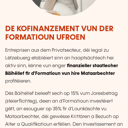
DE KOFINANZEMENT VUN DER
FORMATIOUN UFROEN
Entreprisen aus dem Privatsecteur, déi legal zu
Lëtzebuerg etabléiert sinn an haaptsächlech hei
aktiv sinn, kënne vun enger
finanzieller staatlecher
Bäihëllef fir d'Formatioun vun hire Mataarbechter
profitéieren.
Dës Bäihëllef beleeft sech op 15% vum Joresbetrag
(steierflichteg), deen an d'Formatioun investéiert
gëtt, an esouguer op 35% fir d'Lounkäschte vu
Mataarbechter, déi gewësse Krittären a Bezuch op
Alter a Qualifikatioun erfëllen. Den Investissement an