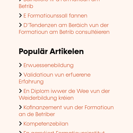
Betrib
E Formatiounssall fannen
D'Tendenzen am Beräich vun der
Formatioun am Betrib consultéieren
Populär Artikelen
Erwuessenebildung
Validatioun vun erfuerene
Erfahrung
En Diplom iwwer de Wee vun der
Weiderbildung kréien
Kofinanzement vun der Formatioun
an de Betriber
Kompetenzebilan