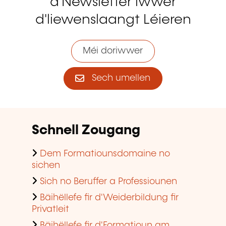
d'Newsletter iwwer
d'liewenslaangt Léieren
Méi doriwwer
Sech umellen
Schnell Zougang
Dem Formatiounsdomaine no
sichen
Sich no Beruffer a Professiounen
Bäihëllefe fir d'Weiderbildung fir
Privatleit
Bäihëllefe fir d'Formatioun am