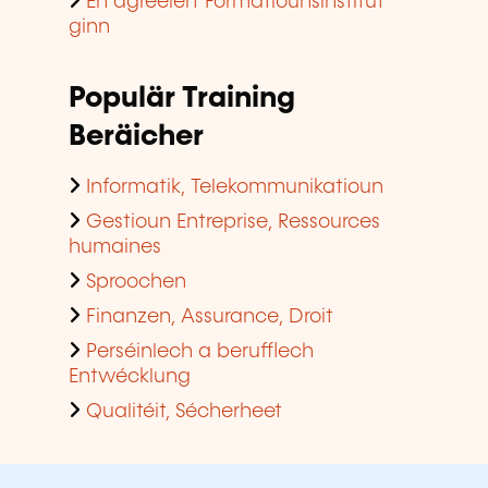
En agreéiert Formatiounsinstitut
ginn
Populär Training
Beräicher
Informatik, Telekommunikatioun
Gestioun Entreprise, Ressources
humaines
Sproochen
Finanzen, Assurance, Droit
Perséinlech a berufflech
Entwécklung
Qualitéit, Sécherheet