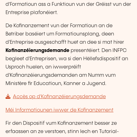
d'Formatioun ass a Funktioun vun der Gréisst vun der
Entreprise plafonéiert.
De Kofinanzement vun der Formatioun an de
Betriber baséiert um Formatiounsplang, deen
d'Entreprise ausgeschafft huet an dee si mat hirer
Kofinanzéierungsdemande
presentéiert. Den INFPC
begleet d'Entreprisen, wa si den Hëllefsdispositif an
Usproch huelen, an iwwerpréift
d'Kofinanzéierungsdemanden am Numm vum
Ministère fir Educatioun, Kanner a Jugend.
Accès op d'Kofinanzéierungsdemande
Méi Informatiounen iwwer de Kofinanzement
Fir den Dispositif vum Kofinanzement besser ze
erfaassen an ze verstoen, stinn Iech en Tutorial-