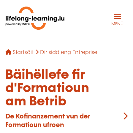
MENÜ
Startsäit
Dir sidd eng Entreprise
Bäihëllefe fir
d'Formatioun
am Betrib
De Kofinanzement vun der
Formatioun ufroen