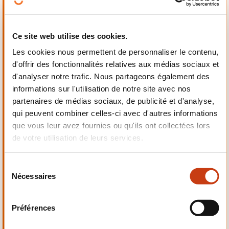
Travaux publics
Ce site web utilise des cookies.
Chaussée, Terrassement,
Les cookies nous permettent de personnaliser le contenu,
Ouvrage béton,
d'offrir des fonctionnalités relatives aux médias sociaux et
Aménagement route,
d'analyser notre trafic. Nous partageons également des
Travaux ferroviaire...
informations sur l'utilisation de notre site avec nos
partenaires de médias sociaux, de publicité et d'analyse,
qui peuvent combiner celles-ci avec d'autres informations
que vous leur avez fournies ou qu'ils ont collectées lors
Ces autres formations pourrait aussi vous
de votre utilisation de leurs services.
intéresser:
Agriculture, Agroalimentaire
Artisanat, Art
S
Communication, Multimédia
Commerce,
Nécessaires
é
Vente, Horeca
Développement personnel et
l
professionnel
Finance, Assurance, Droit
e
Préférences
Gestion d’entreprise, Ressources humaines
c
Informatique, Télécommunication
Langues
t