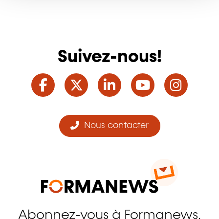
Suivez-nous!
Facebook
Twitter
LinkedIn
YouTube
Ins
Nous contacter
Abonnez-vous à Formanews,