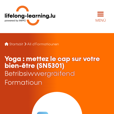
MENÜ
Startsäit
All d'Formatiounen
Yoga : mettez le cap sur votre
bien-être (SN5301)
Betribsiwwergräifend
Formatioun