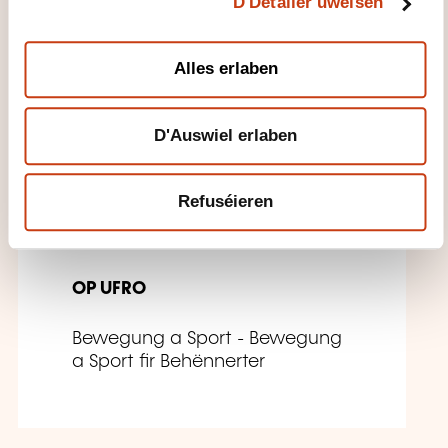
D'Detailer uweisen
i
o
FR
n
Alles erlaben
D'Auswiel erlaben
Les clés pour une santé
physique durable : bien
Refuséieren
vieillir en mouvement
(SN5006)
OP UFRO
Bewegung a Sport - Bewegung
a Sport fir Behënnerter