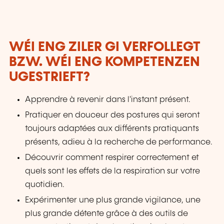
des aptitudes sociales, en constante évolution,
et ce pour sécuriser au maximum leurs
parcours professionnels. Le LLLC propose une
panoplie importante de formations: des cours
WÉI ENG ZILER GI VERFOLLEGT
du soir; des séminaires, qui peuvent être
BZW. WÉI ENG KOMPETENZEN
adaptés sur mesure selon les besoins des
entreprises; des formations universitaires; des
UGESTRIEFT?
formations spécialisées; des formations pour
seniors; des certifications professionnelles.
Apprendre à revenir dans l'instant présent.
Pratiquer en douceur des postures qui seront
toujours adaptées aux différents pratiquants
présents, adieu à la recherche de performance.
Découvrir comment respirer correctement et
quels sont les effets de la respiration sur votre
quotidien.
Expérimenter une plus grande vigilance, une
plus grande détente grâce à des outils de