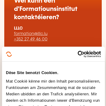
Wéi kann een
d'Formatiounsinstitut
kontaktéieren?
LLLC
formation@lllc.lu
+352 27 49 46 00
Méi iwwer den Formatiounsinstitut:
Luxembourg Lifelong Learning Centre
de la Chambre des salariés
Dëse Site benotzt Cookien.
Mat Cookië kënne mir den Inhalt personaliséieren,
Funktiounen am Zesummenhang mat de soziale
Medien ubidden an den Trafick analyséieren. Mir
DËS FORMATIOUNE KÉINTEN
deelen och Informatiounen iwwer d'Benotzung vun