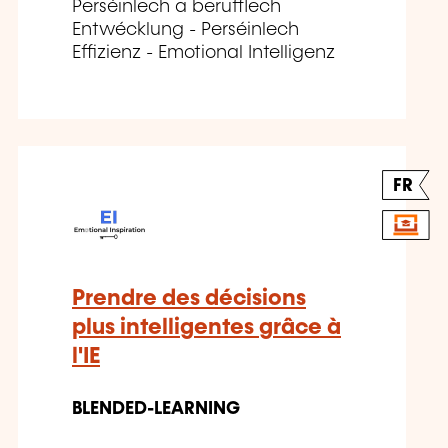
Perséinlech a berufflech
Entwécklung - Perséinlech
Effizienz - Emotional Intelligenz
FR
Prendre des décisions
plus intelligentes grâce à
l'IE
BLENDED-LEARNING