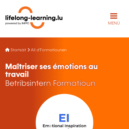
MENÜ
Startsäit
All d'Formatiounen
Maîtriser ses émotions au
travail
Betribsintern Formatioun