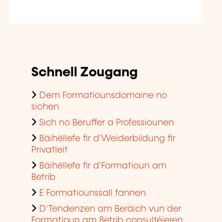
Schnell Zougang
Dem Formatiounsdomaine no
sichen
Sich no Beruffer a Professiounen
Bäihëllefe fir d'Weiderbildung fir
Privatleit
Bäihëllefe fir d'Formatioun am
Betrib
E Formatiounssall fannen
D'Tendenzen am Beräich vun der
Formatioun am Betrib consultéieren