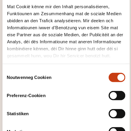
WAT KRITT DIR UM ENN VUN
Mat Cookië kënne mir den Inhalt personaliséieren,
DER FORMATIOUN?
Funktiounen am Zesummenhang mat de soziale Medien
ubidden an den Trafick analyséieren. Mir deelen och
Certificat de participation
Informatiounen iwwer d'Benotzung vun eisem Site mat
eise Partner aus de soziale Medien, der Publicitéit an der
WÉI ENG ZOUSÄTZLECH
Analys, déi dës Informatioune mat aneren Informatioune
INFORMATIOUNE SI GUTT ZE
kombinéiere kënnen, déi Dir hinne ginn hutt oder déi si
WËSSEN?
gesammelt hunn, wou Dir hir Servicer benotzt hutt.
Les participants sont encouragés à réfléchir à des
C
Noutwenneg Cookien
situations spécifiques issues de leur environnement
o
professionnel avant le cours afin de les intégrer dans
n
s
les exercices pratiques.
Preferenz-Cookien
e
n
t
Statistiken
S
e