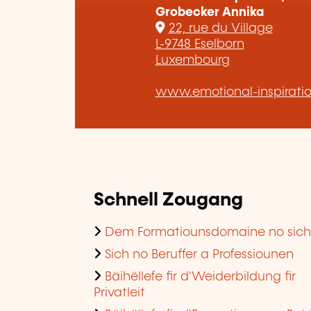
Grobecker Annika
22, rue du Village
L-9748 Eselborn
Luxembourg
www.emotional-inspirati
Schnell Zougang
Dem Formatiounsdomaine no sic
Sich no Beruffer a Professiounen
Bäihëllefe fir d'Weiderbildung fir
Privatleit