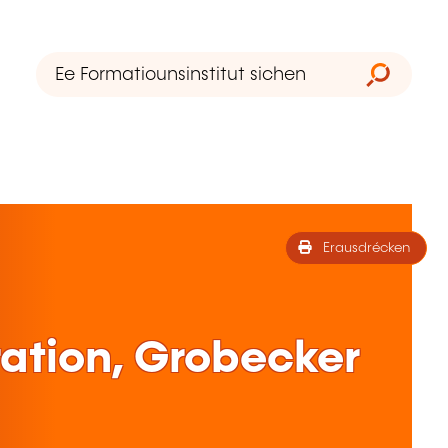
Erausdrécken
ration, Grobecker