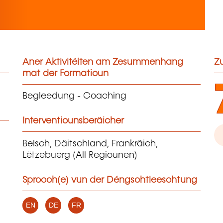
Aner Aktivitéiten am Zesummenhang
Zu
mat der Formatioun
Begleedung - Coaching
Interventiounsberäicher
Belsch, Däitschland, Frankräich,
Lëtzebuerg (All Regiounen)
Sprooch(e) vun der Déngschtleeschtung
EN
DE
FR