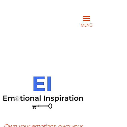
MENÜ
Own your emotions, own your