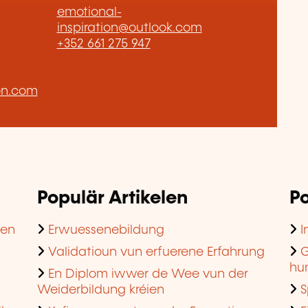
emotional-
inspiration@outlook.com
+352 661 275 947
on.com
Populär Artikelen
Po
hen
Erwuessenebildung
I
Validatioun vun erfuerene Erfahrung
G
hu
En Diplom iwwer de Wee vun der
Weiderbildung kréien
S