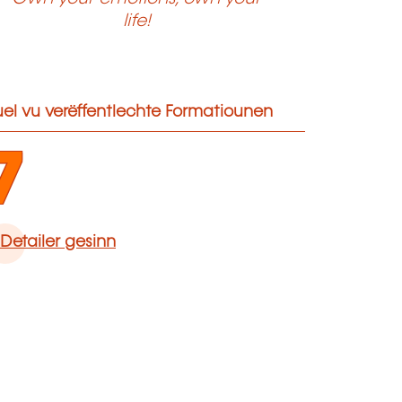
life!
el vu verëffentlechte Formatiounen
7
Detailer gesinn