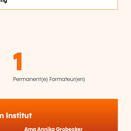
ung
1
Permanent(e) Formateur(en)
Institut
Ama Annika Grobecker