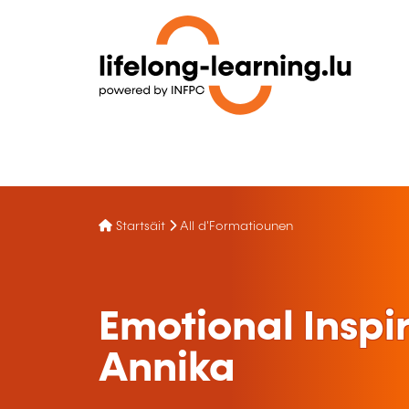
Startsäit
All d'Formatiounen
Emotional Inspi
Annika