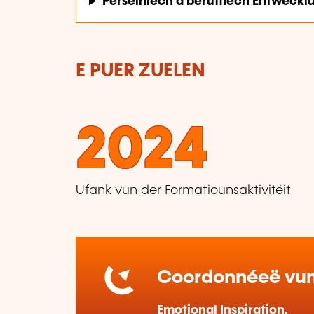
Perséinlech a berufflech Entwéckl
E PUER ZUELEN
2024
Ufank vun der Formatiounsaktivitéit
Coordonnéeë vum 
Emotional Inspiration,