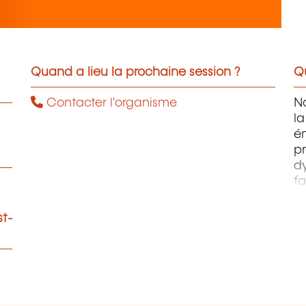
Quand a lieu la prochaine session ?
Qu
Contacter l'organisme
No
la
ém
p
dy
fa
si
st-