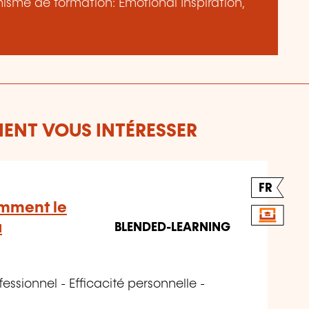
anisme de formation: Emotional Inspiration,
ENT VOUS INTÉRESSER
FR
omment le
a
BLENDED-LEARNING
ssionnel - Efficacité personnelle -