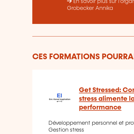
En savoir plus sur l’org
Grobecker Annika
CES FORMATIONS POURRAI
Get Stressed: C
stress alimente l
performance
Développement personnel et profe
Gestion stress