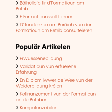
Bäihëllefe fir d'Formatioun am
Betrib
E Formatiounssall fannen
D'Tendenzen am Beräich vun der
Formatioun am Betrib consultéieren
Populär Artikelen
Erwuessenebildung
Validatioun vun erfuerene
Erfahrung
En Diplom iwwer de Wee vun der
Weiderbildung kréien
Kofinanzement vun der Formatioun
an de Betriber
Kompetenzebilan