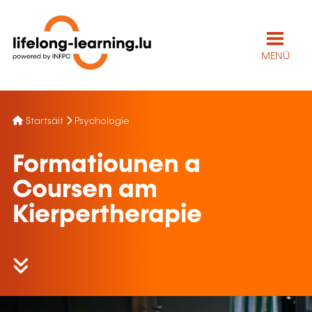
MENÜ
Startsäit
Psychologie
Formatiounen a
Coursen am
Kierpertherapie