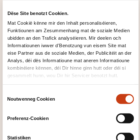
Initiation à l'hypnose
Dëse Site benotzt Cookien.
Mat Cookië kënne mir den Inhalt personaliséieren,
All d'Formatioune gesinn
Funktiounen am Zesummenhang mat de soziale Medien
ubidden an den Trafick analyséieren. Mir deelen och
Informatiounen iwwer d'Benotzung vun eisem Site mat
eise Partner aus de soziale Medien, der Publicitéit an der
Dës aner Formatioune kéinten Iech och
Analys, déi dës Informatioune mat aneren Informatioune
interesséieren:
kombinéiere kënnen, déi Dir hinne ginn hutt oder déi si
gesammelt hunn, wou Dir hir Servicer benotzt hutt.
Entspanung
Hippotherapie
Kanner- a
Jugendpsychologie
Konschttherapie
Morphopsychologie
Neuropsychologie
C
Noutwenneg Cookien
Psychotherapie
Sozialpsychologie
o
n
s
Preferenz-Cookien
e
n
t
Statistiken