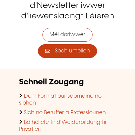
d'Newsletter iwwer
d'liewenslaangt Léieren
Méi doriwwer
Sech umellen
Schnell Zougang
Dem Formatiounsdomaine no
sichen
Sich no Beruffer a Professiounen
Bäihëllefe fir d'Weiderbildung fir
Privatleit