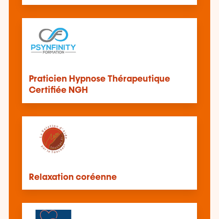
Praticien Hypnose Thérapeutique
Certifiée NGH
Relaxation coréenne