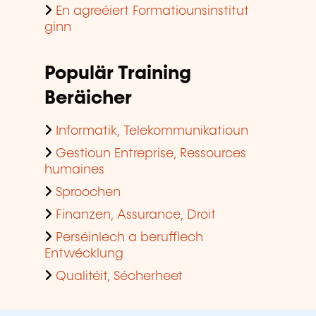
En agreéiert Formatiounsinstitut
ginn
Populär Training
Beräicher
Informatik, Telekommunikatioun
Gestioun Entreprise, Ressources
humaines
Sproochen
Finanzen, Assurance, Droit
Perséinlech a berufflech
Entwécklung
Qualitéit, Sécherheet