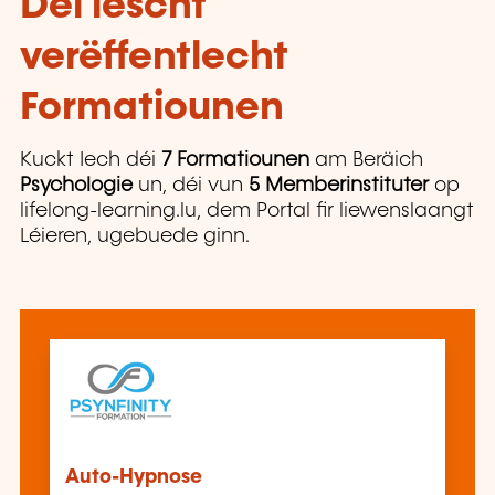
Déi lescht
verëffentlecht
Formatiounen
Kuckt Iech déi
7 Formatiounen
am Beräich
Psychologie
un, déi vun
5 Memberinstituter
op
lifelong-learning.lu, dem Portal fir liewenslaangt
Léieren, ugebuede ginn.
Auto-Hypnose