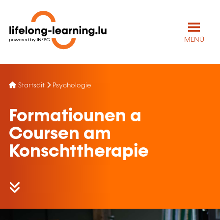
MENÜ
Startsäit
Psychologie
Formatiounen a
Coursen am
Konschttherapie