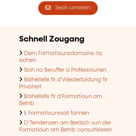
Sech umellen
Schnell Zougang
Dem Formatiounsdomaine no
sichen
Sich no Beruffer a Professiounen
Bäihëllefe fir d'Weiderbildung fir
Privatleit
Bäihëllefe fir d'Formatioun am
Betrib
E Formatiounssall fannen
D'Tendenzen am Beräich vun der
Formatioun am Betrib consultéieren