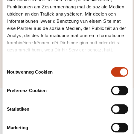
Funktiounen am Zesummenhang mat de soziale Medien
ubidden an den Trafick analyséieren. Mir deelen och
Informatiounen iwwer d'Benotzung vun eisem Site mat
eise Partner aus de soziale Medien, der Publicitéit an der
Analys, déi dës Informatioune mat aneren Informatioune
Klickt hei, fir all
kombinéiere kënnen, déi Dir hinne ginn hutt oder déi si
d'Domainer ze
gesammelt hunn, wou Dir hir Servicer benotzt hutt.
gesinn
Psychologie
C
Noutwenneg Cookien
o
n
s
Preferenz-Cookien
e
n
t
Statistiken
S
Suivéiert eis!
e
Marketing
l