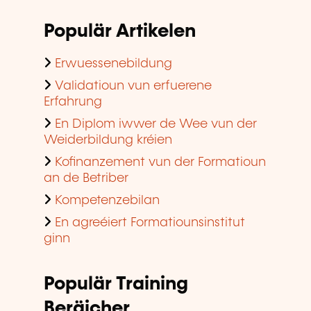
Populär Artikelen
Erwuessenebildung
Validatioun vun erfuerene
Erfahrung
En Diplom iwwer de Wee vun der
Weiderbildung kréien
Kofinanzement vun der Formatioun
an de Betriber
Kompetenzebilan
En agreéiert Formatiounsinstitut
ginn
Populär Training
Beräicher