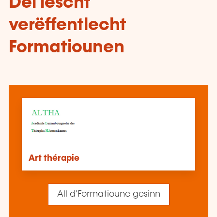
Déi lescht
verëffentlecht
Formatiounen
Art thérapie
All d'Formatioune gesinn