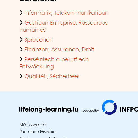
Informatik, Telekommunikatioun
Gestioun Entreprise, Ressources
humaines
Sproochen
Finanzen, Assurance, Droit
Perséinlech a berufflech
Entwécklung
Qualitéit, Sécherheet
Méi iwwer eis
Rechtlech Hiweiser