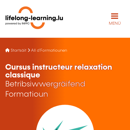
MENÜ
Startsäit
All d'Formatiounen
Cursus instructeur relaxation
classique
Betribsiwwergräifend
Formatioun