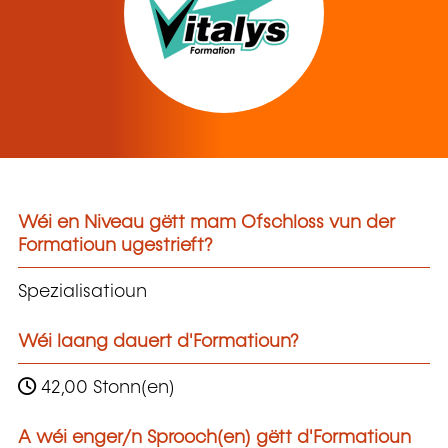
Wéi en Niveau gëtt mam Ofschloss vun der
Formatioun ugestrieft?
Spezialisatioun
Wéi laang dauert d'Formatioun?
42,00 Stonn(en)
A wéi enger/n Sprooch(en) gëtt d'Formatioun