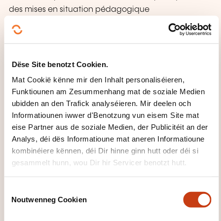
des mises en situation pédagogique
Pour profiter pleinement de ce cursus:
Appliquez sur vous-même ce que vous aurez
appris
Dëse Site benotzt Cookien.
Transmettez autour de vous ce que vous avez
Mat Cookië kënne mir den Inhalt personaliséieren,
appris dés le 1er module de formation
Funktiounen am Zesummenhang mat de soziale Medien
ubidden an den Trafick analyséieren. Mir deelen och
Programme par module
Informatiounen iwwer d'Benotzung vun eisem Site mat
Relaxation niveau 1
eise Partner aus de soziale Medien, der Publicitéit an der
Analys, déi dës Informatioune mat aneren Informatioune
Définition de la relaxation et des différentes
kombinéiere kënnen, déi Dir hinne ginn hutt oder déi si
méthodes abordées (training Autogène de
gesammelt hunn, wou Dir hir Servicer benotzt hutt.
Schultz, relaxation progressive de Jacobson, la
respiration, l’imagerie mentale et visuelle,
C
introduction à la sophrologie, approche de la
Noutwenneg Cookien
o
méditation, relaxation dynamique,
n