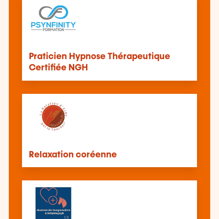
Praticien Hypnose Thérapeutique
Certifiée NGH
Relaxation coréenne