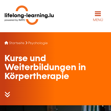
MENÜ
Startseite
Psychologie
Kurse und
Weiterbildungen in
Körpertherapie