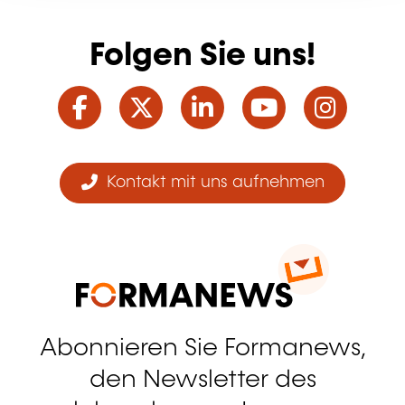
Folgen Sie uns!
Facebook
Twitter
LinkedIn
YouTube
Ins
Kontakt mit uns aufnehmen
Abonnieren Sie Formanews,
den Newsletter des