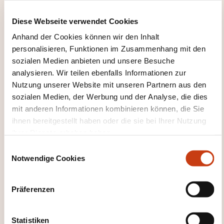
Diese Webseite verwendet Cookies
Alle Weiterbildungen anzeigen
Anhand der Cookies können wir den Inhalt
personalisieren, Funktionen im Zusammenhang mit den
sozialen Medien anbieten und unsere Besuche
Diese anderen Weiterbildungen könnten Sie
analysieren. Wir teilen ebenfalls Informationen zur
auch interessieren:
Nutzung unserer Website mit unseren Partnern aus den
sozialen Medien, der Werbung und der Analyse, die dies
Entspannung
Hippotherapie
Kinder- und
mit anderen Informationen kombinieren können, die Sie
Jugendpsychologie
Kunsttherapie
ihnen bereitgestellt haben oder die sie bei Ihrer Nutzung
Morphopsychologie
Neuropsychologie
ihrer Dienste erhoben haben.
Psychotherapie
Sozialpsychologie
E
Notwendige Cookies
i
n
w
Präferenzen
i
l
Hier klicken, um zur
l
Statistiken