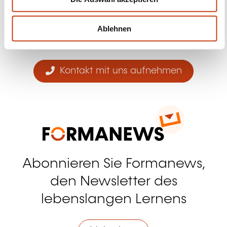
h
Facebook
Twitter
LinkedIn
YouTube
Ins
l
Ablehnen
Kontakt mit uns aufnehmen
Abonnieren Sie Formanews,
den Newsletter des
lebenslangen Lernens