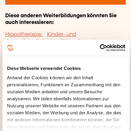
Diese anderen Weiterbildungen könnten Sie
auch interessieren:
Hippotherapie
Kinder- und
Jugendpsychologie
Körpertherapie
Kunsttherapie
Morphopsychologie
Neuropsychologie
Psychotherapie
Sozialpsychologie
Diese Webseite verwendet Cookies
Anhand der Cookies können wir den Inhalt
personalisieren, Funktionen im Zusammenhang mit den
sozialen Medien anbieten und unsere Besuche
analysieren. Wir teilen ebenfalls Informationen zur
Hier klicken, um zur
Nutzung unserer Website mit unseren Partnern aus den
sozialen Medien, der Werbung und der Analyse, die dies
Seite der
mit anderen Informationen kombinieren können, die Sie
Weiterbildungskate
ihnen bereitgestellt haben oder die sie bei Ihrer Nutzung