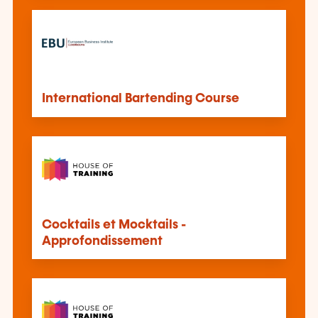
International Bartending Course
Cocktails et Mocktails -
Approfondissement