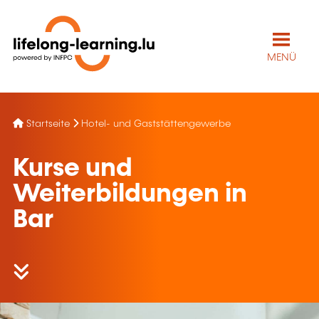
MENÜ
Startseite
Hotel- und Gaststättengewerbe
Kurse und
Weiterbildungen in
Bar