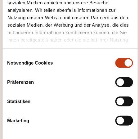
sozialen Medien anbieten und unsere Besuche
analysieren. Wir teilen ebenfalls Informationen zur
Nutzung unserer Website mit unseren Partnern aus den
sozialen Medien, der Werbung und der Analyse, die dies
mit anderen Informationen kombinieren können, die Sie
ihnen bereitgestellt haben oder die sie bei Ihrer Nutzung
Hier klicken, um zur
ihrer Dienste erhoben haben.
Seite der
E
Weiterbildungskate
Notwendige Cookies
i
gorien
n
zurückzugelangen
w
Präferenzen
i
l
l
Statistiken
i
g
Marketing
Hier klicken, um alle
u
Weiterbildungsfeld
n
g