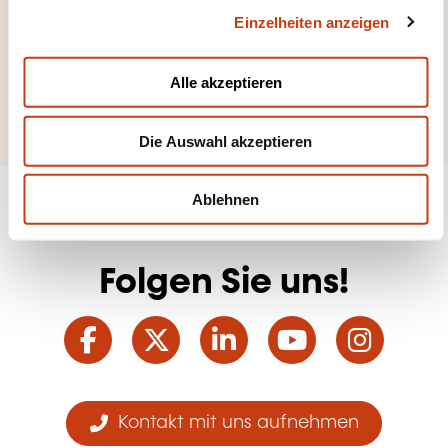
er zu sehen
Einzelheiten anzeigen
s
Hotel- und
a
Gaststättengewerb
u
Alle akzeptieren
e
s
w
Die Auswahl akzeptieren
a
h
l
Ablehnen
Folgen Sie uns!
Facebook
Twitter
LinkedIn
YouTube
Ins
Kontakt mit uns aufnehmen