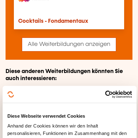
Cocktails - Fondamentaux
Alle Weiterbildungen anzeigen
Diese anderen Weiterbildungen könnten Sie
auch interessieren:
Café Gaststätte
Convenience Food
Diätküche
Exotische Küche
Fast Food
Gastronomiegewerbe
Hotellerie
Hygiene
Sicherheit Hotel Restaurant
Kantinenküche
Diese Webseite verwendet Cookies
Küche
Management Hotel Restaurant Bar
Anhand der Cookies können wir den Inhalt
Pizzeria
Rezeptionsservice
Saucenküche
personalisieren, Funktionen im Zusammenhang mit den
Spezialisierung Küche