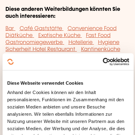
Diese anderen Weiterbildungen könnten Sie
auch interessieren:
Bar
Café Gaststätte
Convenience Food
Diätküche
Exotische Küche
Fast Food
Gastronomiegewerbe
Hotellerie
Hygiene
Sicherheit Hotel Restaurant
Kantinenküche
Küche
Management Hotel Restaurant Bar
Pizzeria
Saucenküche
Spezialisierung
Küche
Diese Webseite verwendet Cookies
Anhand der Cookies können wir den Inhalt
personalisieren, Funktionen im Zusammenhang mit den
sozialen Medien anbieten und unsere Besuche
analysieren. Wir teilen ebenfalls Informationen zur
Hier klicken, um zur
Nutzung unserer Website mit unseren Partnern aus den
Seite der
sozialen Medien, der Werbung und der Analyse, die dies
Weiterbildungskate