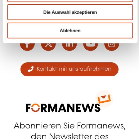
w
Die Auswahl akzeptieren
a
h
Folgen Sie uns!
l
Ablehnen
Facebook
Twitter
LinkedIn
YouTube
Ins
Kontakt mit uns aufnehmen
Abonnieren Sie Formanews,
den Newsletter des