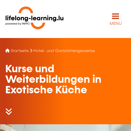
MENÜ
Startseite
Hotel- und Gaststättengewerbe
Kurse und
Weiterbildungen in
Exotische Küche