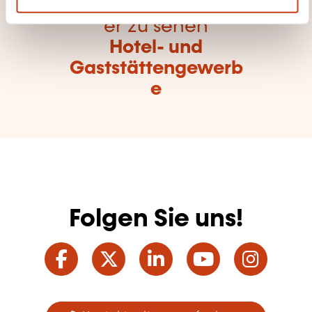
Weiterbildungsfeld
er zu sehen
Hotel- und
Gaststättengewerb
e
Folgen Sie uns!
Facebook
Twitter
LinkedIn
YouTube
Ins