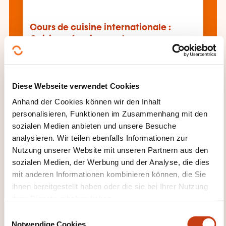
Cours de cuisine internationale :
Cuisine péruvienne - les
incontournables - Tous les niveaux
(AR-CUIS-75)
Diese Webseite verwendet Cookies
Alle Weiterbildungen anzeigen
Anhand der Cookies können wir den Inhalt
personalisieren, Funktionen im Zusammenhang mit den
sozialen Medien anbieten und unsere Besuche
analysieren. Wir teilen ebenfalls Informationen zur
Diese anderen Weiterbildungen könnten Sie
Nutzung unserer Website mit unseren Partnern aus den
auch interessieren:
sozialen Medien, der Werbung und der Analyse, die dies
mit anderen Informationen kombinieren können, die Sie
Bar
Café Gaststätte
Convenience Food
ihnen bereitgestellt haben oder die sie bei Ihrer Nutzung
Diätküche
Fast Food
Gastronomiegewerbe
ihrer Dienste erhoben haben.
Hotellerie
Hygiene Sicherheit Hotel Restaurant
Kantinenküche
Küche
Management Hotel
E
Restaurant Bar
Pizzeria
Rezeptionsservice
Notwendige Cookies
i