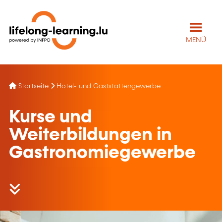
MENÜ
Startseite
Hotel- und Gaststättengewerbe
Kurse und
Weiterbildungen in
Gastronomiegewerbe