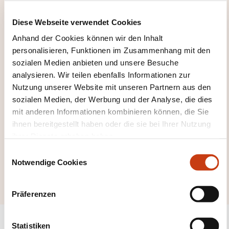
gorien
zurückzugelangen
Diese Webseite verwendet Cookies
Anhand der Cookies können wir den Inhalt
personalisieren, Funktionen im Zusammenhang mit den
sozialen Medien anbieten und unsere Besuche
analysieren. Wir teilen ebenfalls Informationen zur
Nutzung unserer Website mit unseren Partnern aus den
Hier klicken, um alle
sozialen Medien, der Werbung und der Analyse, die dies
Weiterbildungsfeld
mit anderen Informationen kombinieren können, die Sie
er zu sehen
ihnen bereitgestellt haben oder die sie bei Ihrer Nutzung
Hotel- und
ihrer Dienste erhoben haben.
Gaststättengewerb
E
Notwendige Cookies
i
e
n
w
Präferenzen
i
l
l
Statistiken