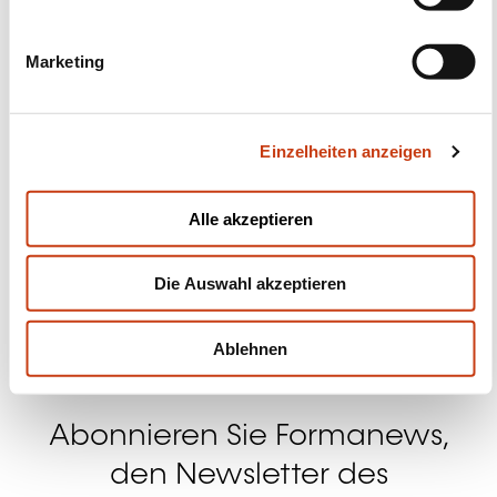
i
g
Marketing
Folgen Sie uns!
u
n
Facebook
Twitter
LinkedIn
YouTube
Ins
g
Einzelheiten anzeigen
s
a
u
Alle akzeptieren
s
Kontakt mit uns aufnehmen
w
Die Auswahl akzeptieren
a
h
l
Ablehnen
Abonnieren Sie Formanews,
den Newsletter des