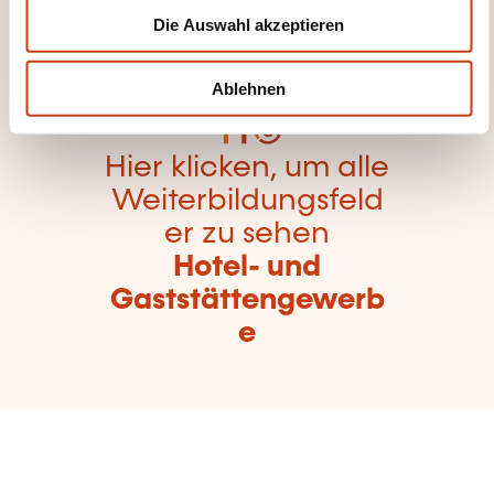
zurückzugelangen
Die Auswahl akzeptieren
a
h
l
Ablehnen
Hier klicken, um alle
Weiterbildungsfeld
er zu sehen
Hotel- und
Gaststättengewerb
e