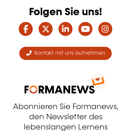
Folgen Sie uns!
Facebook
Twitter
LinkedIn
YouTube
Ins
Kontakt mit uns aufnehmen
Abonnieren Sie Formanews,
den Newsletter des
lebenslangen Lernens