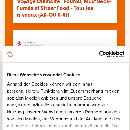
Voyage Culinaire : Foufou, Must Secs-
Fumés et Street Food - Tous les
niveaux (AR-CUIS-81)
Cuisine de Base : Techniques
Essentielles et Recettes du Quotidien -
Diese Webseite verwendet Cookies
Débutant (AR-CUIS-74)
Anhand der Cookies können wir den Inhalt
personalisieren, Funktionen im Zusammenhang mit den
sozialen Medien anbieten und unsere Besuche
Alle Weiterbildungen anzeigen
analysieren. Wir teilen ebenfalls Informationen zur
Nutzung unserer Website mit unseren Partnern aus den
sozialen Medien, der Werbung und der Analyse, die dies
mit anderen Informationen kombinieren können, die Sie
Diese anderen Weiterbildungen könnten Sie