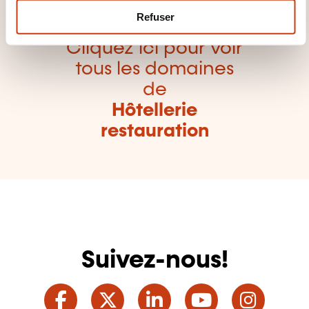
m
Refuser
e
n
Cliquez ici pour voir
t
tous les domaines
de
Hôtellerie
restauration
Suivez-nous!
Facebook
Twitter
LinkedIn
YouTube
Ins