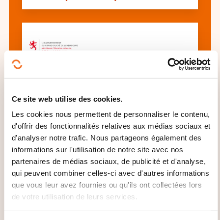
Cuisine de Base : Techniques
Essentielles et Recettes du Quotidien -
Ce site web utilise des cookies.
Débutant (AR-CUIS-74)
Les cookies nous permettent de personnaliser le contenu,
d'offrir des fonctionnalités relatives aux médias sociaux et
d'analyser notre trafic. Nous partageons également des
Voir toutes les formations
informations sur l'utilisation de notre site avec nos
partenaires de médias sociaux, de publicité et d'analyse,
qui peuvent combiner celles-ci avec d'autres informations
que vous leur avez fournies ou qu'ils ont collectées lors
Ces autres formations pourrait aussi vous
de votre utilisation de leurs services.
intéresser:
Bar
Café brasserie
Cuisine collectivité