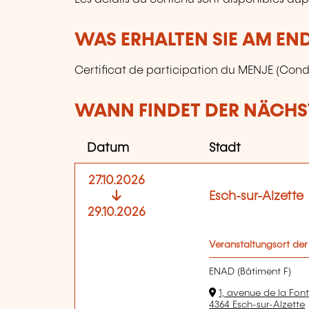
WAS ERHALTEN SIE AM EN
Certificat de participation du MENJE (Condi
WANN FINDET DER NÄCHST
Datum
Stadt
27.10.2026
Esch-sur-Alzette
29.10.2026
Veranstaltungsort der
ENAD (Bâtiment F)
1, avenue de la Fon
4364 Esch-sur-Alzette