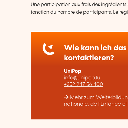
Une participation aux frais des ingrédient
fonction du nombre de participants. Le règ
Wie kann ich das 
kontaktieren?
UniPop
info@unipop.lu
+352 247 56 400
Mehr zum Weiterbildung
nationale, de l'Enfance e