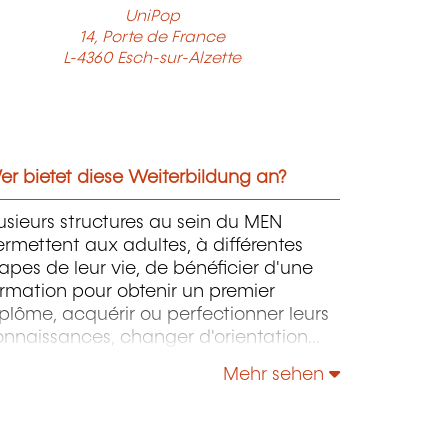
UniPop
14, Porte de France
L-4360 Esch-sur-Alzette
r bietet diese Weiterbildung an?
usieurs structures au sein du MEN
rmettent aux adultes, à différentes
apes de leur vie, de bénéficier d'une
rmation pour obtenir un premier
plôme, acquérir ou perfectionner leurs
onnaissances, changer d'orientation
ofessionnelle, s'adapter aux nouvelles
Mehr sehen
chnologies, enrichir leur culture
rsonnelle...