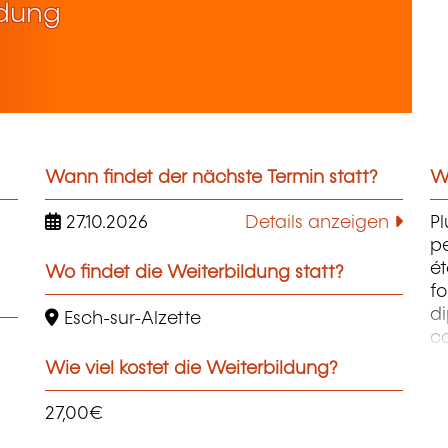
ldung
Wann findet der nächste Termin statt?
We
27.10.2026
Details anzeigen
Pl
pe
ét
Wo findet die Weiterbildung statt?
fo
di
Esch-sur-Alzette
c
pr
Wie viel kostet die Weiterbildung?
te
pe
27,00€