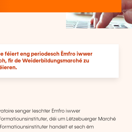
e féiert eng periodesch Ëmfro iwwer
ch, fir de Weiderbildungsmarché zu
éieren.
atoire senger leschter Ëmfro iwwer
Formatiounsinstituter, déi um Lëtzebuerger Marché
 Formatiounsinstituter handelt et sech ëm