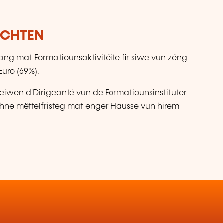
ICHTEN
 mat Formatiounsaktivitéite fir siwe vun zéng
uro (69%).
eiwen d'Dirigeantë vun de Formatiounsinstituter
hne mëttelfristeg mat enger Hausse vun hirem