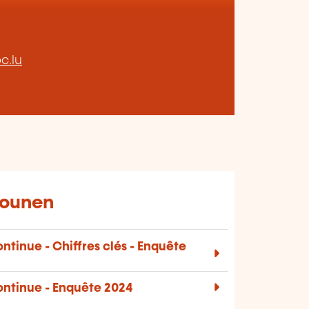
c.lu
iounen
ontinue - Chiffres clés - Enquête
continue - Enquête 2024