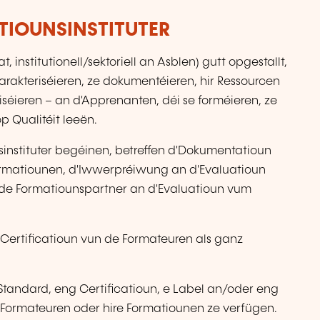
ATIOUNSINSTITUTER
, institutionell/sektoriell an Asblen) gutt opgestallt,
harakteriséieren, ze dokumentéieren, hir Ressourcen
iséieren – an d'Apprenanten, déi se forméieren, ze
op Qualitéit leeën.
instituter begéinen, betreffen d'Dokumentatioun
ormatiounen, d'Iwwerpréiwung an d'Evaluatioun
de Formatiounspartner an d'Evaluatioun vum
'Certificatioun vun de Formateuren als ganz
Standard, eng Certificatioun, e Label an/oder eng
ire Formateuren oder hire Formatiounen ze verfügen.