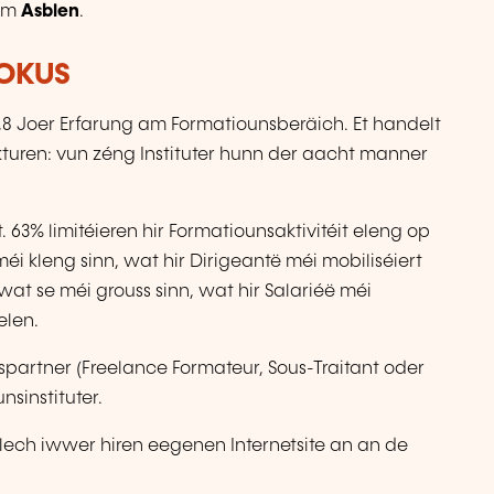
 ëm
Asblen
.
FOKUS
9,8 Joer Erfarung am Formatiounsberäich. Et handelt
kturen: vun zéng Instituter hunn der aacht manner
 63% limitéieren hir Formatiounsaktivitéit eleng op
méi kleng sinn, wat hir Dirigeantë méi mobiliséiert
wat se méi grouss sinn, wat hir Salariéë méi
elen.
nspartner (Freelance Formateur, Sous-Traitant oder
nsinstituter.
lech iwwer hiren eegenen Internetsite an an de