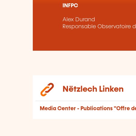
INFPC
Alex Durand
Responsable Observatoire d
Nëtzlech Linken
Media Center - Publications "Offre d