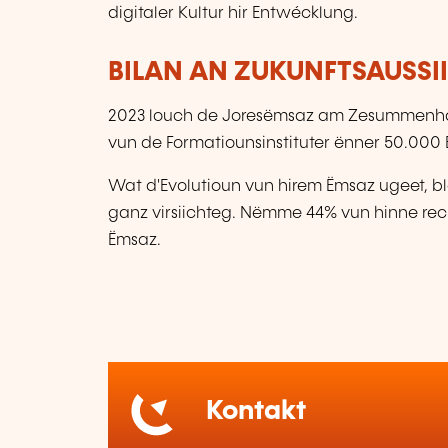
digitaler Kultur hir Entwécklung.
BILAN AN ZUKUNFTSAUSSI
2023 louch de Joresëmsaz am Zesummenhang
vun de Formatiounsinstituter ënner 50.000 E
Wat d'Evolutioun vun hirem Ëmsaz ugeet, bl
ganz virsiichteg. Nëmme 44% vun hinne rec
Ëmsaz.
Kontakt