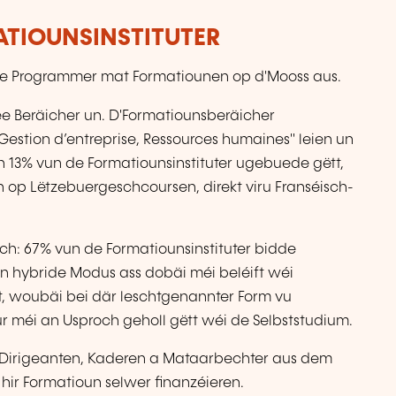
ATIOUNSINSTITUTER
ffe Programmer mat Formatiounen op d'Mooss aus.
 Beräicher un. D'Formatiounsberäicher
Gestion d’entreprise, Ressources humaines" leien un
n 13% vun de Formatiounsinstituter ugebuede gëtt,
op Lëtzebuergeschcoursen, direkt viru Franséisch-
h: 67% vun de Formatiounsinstituter bidde
n hybride Modus ass dobäi méi beléift wéi
ft, woubäi bei där leschtgenannter Form vu
 méi an Usproch geholl gëtt wéi de Selbststudium.
er Dirigeanten, Kaderen a Mataarbechter aus dem
hir Formatioun selwer finanzéieren.