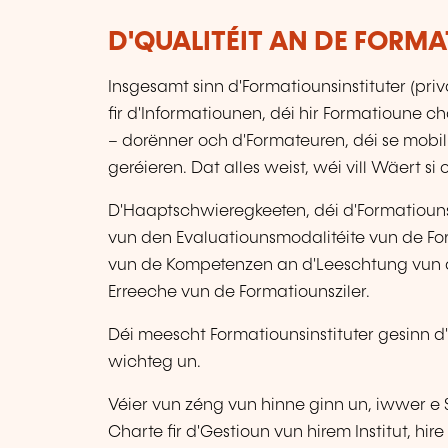
D'QUALITÉIT AN DE FORM
Insgesamt sinn d'Formatiounsinstituter (privat
fir d'Informatiounen, déi hir Formatioune c
– dorënner och d'Formateuren, déi se mobil
geréieren. Dat alles weist, wéi vill Wäert si 
D'Haaptschwieregkeeten, déi d'Formatiouns
vun den Evaluatiounsmodalitéite vun de F
vun de Kompetenzen an d'Leeschtung vun 
Erreeche vun de Formatiounsziler.
Déi meescht Formatiounsinstituter gesinn d
wichteg un.
Véier vun zéng vun hinne ginn un, iwwer e 
Charte fir d'Gestioun vun hirem Institut, h