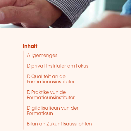
Inhalt
Allgemenges
D'privat Instituter am Fokus
D'Qualitéit an de
Formatiounsinstituter
D'Praktike vun de
Formatiounsinstituter
Digitalisatioun vun der
Formatioun
Bilan an Zukunftsaussiichten