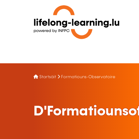
Startsäit
Formatiouns-Observatoire
D'Formatiounsof