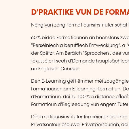
D'PRAKTIKE VUN DE FORM
Néng vun zéng Formatiounsinstituter scha
60% bidde Formatiounen an héchstens zwee
"Perséinlech a berufflech Entwécklung", a "
der Spëtzt. Am Beräich "Sproochen", dee vu
fokusséiert sech d'Demande haaptsächlech 
an Englesch-Coursen.
Den E-Learning gëtt ëmmer méi zougänglec
Formatiounen am E-learning-Format un. De
d'Formatioun, déi zu 100% à distance oflee
Formatioun d'Begleedung vun engem Tuteur
D'Formatiounsinstituter forméieren éischt
Privatsecteur esouwéi Privatpersounen, déi 