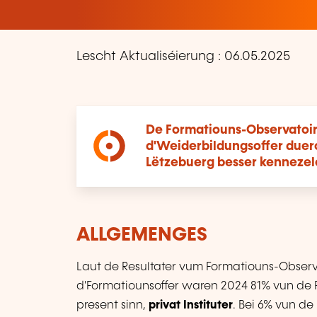
Lescht Aktualiséierung : 06.05.2025
De Formatiouns-Observatoir
d'Weiderbildungsoffer duer
Lëtzebuerg besser kennezel
ALLGEMENGES
Laut de Resultater vum Formatiouns-Observ
d'Formatiounsoffer waren 2024 81% vun de 
present sinn,
privat Instituter
. Bei 6% vun de