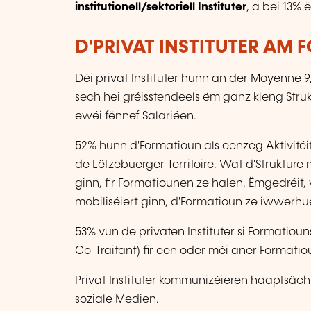
institutionell/sektoriell Instituter
, a bei 13%
D'PRIVAT INSTITUTER AM 
Déi privat Instituter hunn an der Moyenne 
sech hei gréisstendeels ëm ganz kleng Stru
ewéi fënnef Salariéen.
52% hunn d'Formatioun als eenzeg Aktivitéit.
de Lëtzebuerger Territoire. Wat d'Strukture 
ginn, fir Formatiounen ze halen. Ëmgedréit, 
mobiliséiert ginn, d'Formatioun ze iwwerhu
53% vun de privaten Instituter si Formatiou
Co-Traitant) fir een oder méi aner Formatiou
Privat Instituter kommunizéieren haaptsäch
soziale Medien.