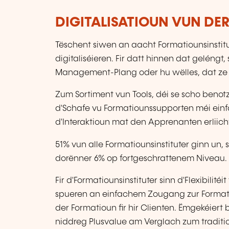
DIGITALISATIOUN VUN DE
Tëschent siwen an aacht Formatiounsinstit
digitaliséieren. Fir datt hinnen dat geléng
Management-Plang oder hu wëlles, dat z
Zum Sortiment vun Tools, déi se scho benotz
d'Schafe vu Formatiounssupporten méi ein
d'Interaktioun mat den Apprenanten erliich
51% vun alle Formatiounsinstituter ginn un, 
dorënner 6% op fortgeschrattenem Niveau.
Fir d'Formatiounsinstituter sinn d'Flexibilit
spueren an einfachem Zougang zur Formatio
der Formatioun fir hir Clienten. Ëmgekéie
niddreg Plusvalue am Verglach zum tradit