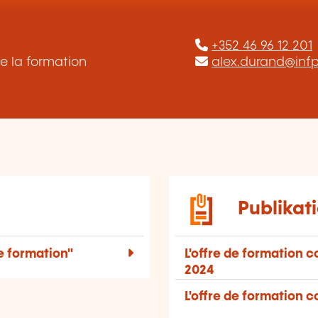
+352 46 96 12 201
e la formation
alex.durand@infp
Publikat
e formation"
L'offre de formation c
2024
L'offre de formation 