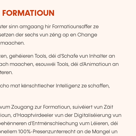
R FORMATIOUN
uter sinn amgaang hir Formatiounsoffer ze
t, setzen der sechs vun zéng op en Change
e maachen.
en, gehéieren Tools, déi d'Schafe vun Inhalter an
fach maachen, esouwéi Tools, déi d'Animatioun an
teren.
scho mat kënschtlecher Intelligenz ze schaffen,
éit vum Zougang zur Formatioun, suivéiert vun Zäit
un, d'Haaptvirdeeler vun der Digitaliséierung vun
rt behënneren d'Entmënschlechung vum Léieren, déi
ionellem 100%-Presenzunterrecht an de Mangel un