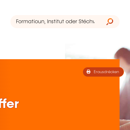
Erausdrécken
fer