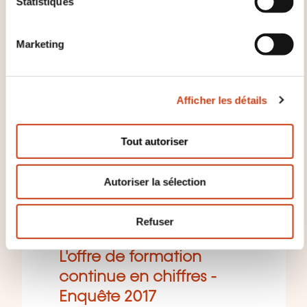
i
Statistiques
o
n
Marketing
d
u
c
Afficher les détails
o
n
s
Tout autoriser
e
n
Autoriser la sélection
t
OFFRE DE FORMATION
e
10/06/2018
m
Refuser
e
n
L'offre de formation
t
continue en chiffres -
Enquête 2017