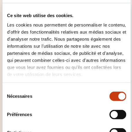
Ce site web utilise des cookies.
Les cookies nous permettent de personnaliser le contenu,
OFFRE DE FORMATION
16/12/2021
d'offrir des fonctionnalités relatives aux médias sociaux et
d'analyser notre trafic. Nous partageons également des
informations sur l'utilisation de notre site avec nos
L'offre de formation
partenaires de médias sociaux, de publicité et d'analyse,
continue chiffres clés -
qui peuvent combiner celles-ci avec d'autres informations
que vous leur avez fournies ou qu'ils ont collectées lors
Enquête 2020
de votre utilisation de leurs services.
Observatoire de la formation,
Formabref
S
Nécessaires
é
PDF (109 Kb)
l
e
Préférences
c
t