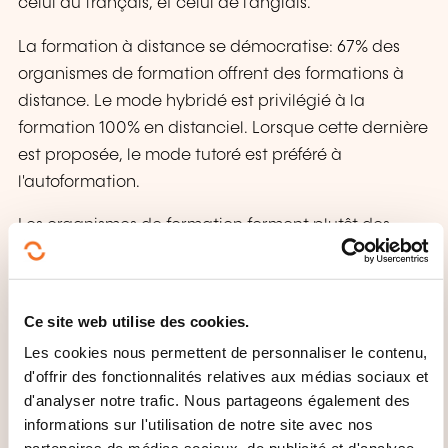
celui du français, et celui de l'anglais.
La formation à distance se démocratise: 67% des
organismes de formation offrent des formations à
distance. Le mode hybridé est privilégié à la
formation 100% en distanciel. Lorsque cette dernière
est proposée, le mode tutoré est préféré à
l'autoformation.
Les organismes de formation forment plutôt des
dirigeants, des cadres et des salariés du secteur
privé ainsi que des particuliers qui financent eux-
mêmes leurs formations.
Ce site web utilise des cookies.
Les cookies nous permettent de personnaliser le contenu,
DIGITALISATION DE LA
d'offrir des fonctionnalités relatives aux médias sociaux et
FORMATION
d'analyser notre trafic. Nous partageons également des
informations sur l'utilisation de notre site avec nos
Entre sept et huit organismes de formation sont