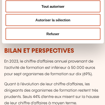
s
principaux atouts de la digitalisation de la
Tout autoriser
e
formation pour leurs clients. À l'inverse, la
n
déshumanisation de l'apprentissage, la faible valeur
Autoriser la sélection
t
ajoutée par rapport à la formation traditionnelle
e
100% en présentiel et le manque de culture
m
Refuser
e
numérique freinent son développement.
n
t
BILAN ET PERSPECTIVES
En 2023, le chiffre d'affaires annuel provenant de
l'activité de formation est inférieur à 50.000 euros
pour sept organismes de formation sur dix (69%).
Quant à l'évolution de leur chiffre d'affaires, les
dirigeants des organismes de formation restent très
prudents. Seuls 44% d'entre eux misent sur la hausse
de leur chiffre d'affaires à moyen terme.