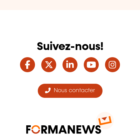
Suivez-nous!
Facebook
Twitter
LinkedIn
YouTube
Ins
Nous contacter