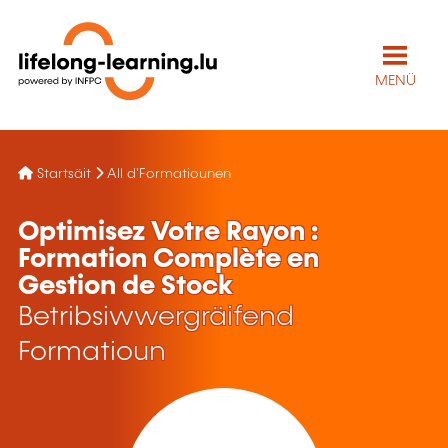
MENÜ
Startsäit
All d'Formatiounen
Optimisez Votre Rayon :
Formation Complète en
Gestion de Stock
Betribsiwwergräifend
Formatioun