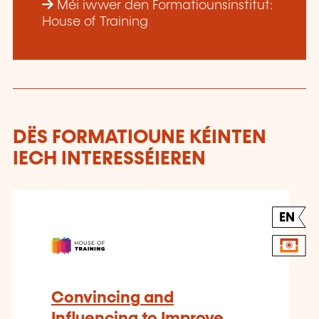
Méi iwwer den Formatiounsinstitut:
House of Training
DËS FORMATIOUNE KÉINTEN
IECH INTERESSÉIEREN
EN
Convincing and
Influencing to Improve