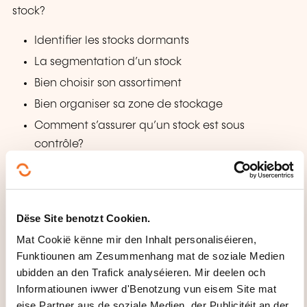
stock?
Identifier les stocks dormants
La segmentation d’un stock
Bien choisir son assortiment
Bien organiser sa zone de stockage
Comment s’assurer qu’un stock est sous
contrôle?
À quelle fréquence devons-nous contrôler notre
stock?
Comprendre et gérer la rupture et le surstock
Dëse Site benotzt Cookien.
Quelles sont les conséquences des ruptures et
Mat Cookië kënne mir den Inhalt personaliséieren,
des surstocks pour le rayon
Funktiounen am Zesummenhang mat de soziale Medien
Présentation des causes de nos ruptures et les
ubidden an den Trafick analyséieren. Mir deelen och
solutions à mettre en place
Informatiounen iwwer d'Benotzung vun eisem Site mat
eise Partner aus de soziale Medien, der Publicitéit an der
Présentation des causes de nos surstocks et les