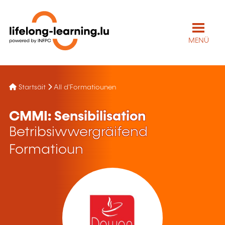
MENÜ
Startsäit
All d'Formatiounen
CMMI: Sensibilisation
Betribsiwwergräifend
Formatioun