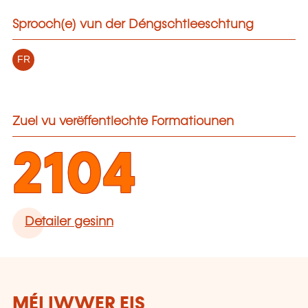
Sprooch(e) vun der Déngschtleeschtung
FR
Zuel vu verëffentlechte Formatiounen
2104
Detailer gesinn
MÉI IWWER EIS