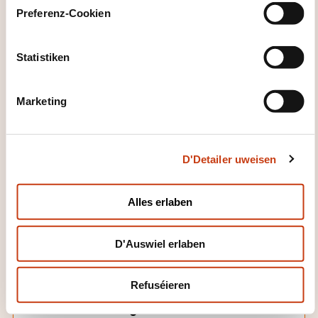
s
Preferenz-Cookien
e
Finanzen, Assurance, Droit
n
t
Statistiken
S
Gestioun Entreprise, Ressources
e
humaines
Marketing
l
e
c
Handel, Verkaf, Horeca
D'Detailer uweisen
t
i
o
Informatik, Telekommunikatioun
Alles erlaben
n
D'Auswiel erlaben
Kommunikatioun, Multimedia
Refuséieren
Mechanik, Elektrotechnik,
Automatiséierung