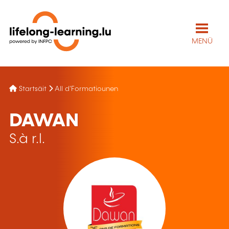
MENÜ
Startsäit
All d'Formatiounen
DAWAN
S.à r.l.