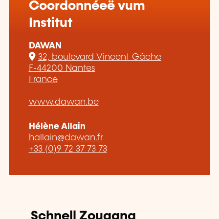
Coordonnéeë vum
Institut
DAWAN
32, boulevard Vincent Gâche
F-44200 Nantes
France
www.dawan.be
Hélène Allain
hallain@dawan.fr
+33 (0)9 72 37 73 73
Schnell Zougang