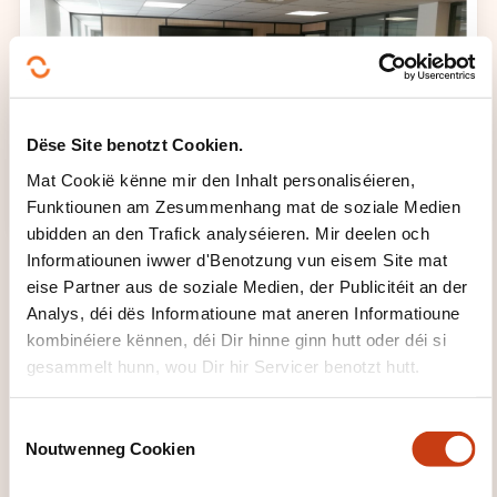
Dëse Site benotzt Cookien.
Mat Cookië kënne mir den Inhalt personaliséieren,
Funktiounen am Zesummenhang mat de soziale Medien
ubidden an den Trafick analyséieren. Mir deelen och
Informatiounen iwwer d'Benotzung vun eisem Site mat
eise Partner aus de soziale Medien, der Publicitéit an der
Analys, déi dës Informatioune mat aneren Informatioune
kombinéiere kënnen, déi Dir hinne ginn hutt oder déi si
gesammelt hunn, wou Dir hir Servicer benotzt hutt.
FORMATIOUNSDOMAINER
C
Noutwenneg Cookien
o
Bau, Ëmwelt, Energie
n