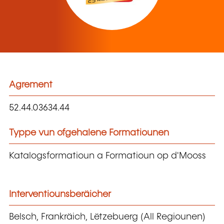
Agrement
52.44.03634.44
Typpe vun ofgehalene Formatiounen
Katalogsformatioun a Formatioun op d'Mooss
Interventiounsberäicher
Belsch, Frankräich, Lëtzebuerg (All Regiounen)