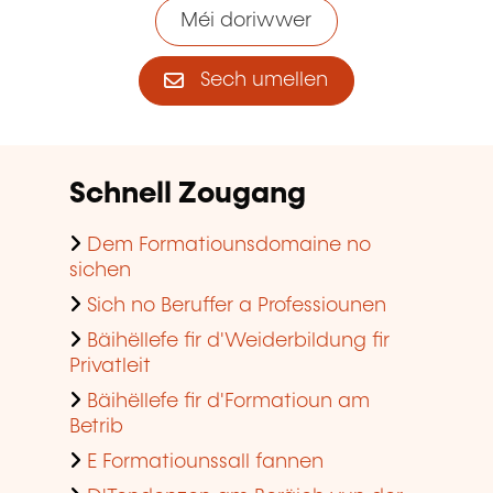
Méi doriwwer
Sech umellen
Schnell Zougang
Dem Formatiounsdomaine no
sichen
Sich no Beruffer a Professiounen
Bäihëllefe fir d'Weiderbildung fir
Privatleit
Bäihëllefe fir d'Formatioun am
Betrib
E Formatiounssall fannen