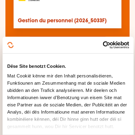
Gestion du personnel (2026_5033F)
All d'Formatioune gesinn
Dëse Site benotzt Cookien.
Dës aner Formatioune kéinten Iech och
Mat Cookië kënne mir den Inhalt personaliséieren,
interesséieren:
Funktiounen am Zesummenhang mat de soziale Medien
Aarbechtsvertrag
Aarbechtszäitgestaltung
ubidden an den Trafick analyséieren. Mir deelen och
Audit Ressources humaines
Betribsplanung
Informatiounen iwwer d'Benotzung vun eisem Site mat
Aarbechtsplazen Kompetenzen
Betribswalen
eise Partner aus de soziale Medien, der Publicitéit an der
Entloossung
Expatriatioun Impatriatioun
Analys, déi dës Informatioune mat aneren Informatioune
Féiere vu Gespréicher
Féiere vu
kombinéiere kënnen, déi Dir hinne ginn hutt oder déi si
Mataarbechtergespréicher
Féiere vu
gesammelt hunn, wou Dir hir Servicer benotzt hutt.
Recrutementsgespréicher
Féiere vun engem