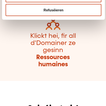
er zeréckzegoen
Refuséieren
Klickt hei, fir all
d'Domainer ze
gesinn
Ressources
humaines