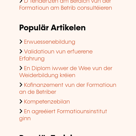
D'Tendenzen am Beräich vun der
Formatioun am Betrib consultéieren
Populär Artikelen
Erwuessenebildung
Validatioun vun erfuerene
Erfahrung
En Diplom iwwer de Wee vun der
Weiderbildung kréien
Kofinanzement vun der Formatioun
an de Betriber
Kompetenzebilan
En agreéiert Formatiounsinstitut
ginn