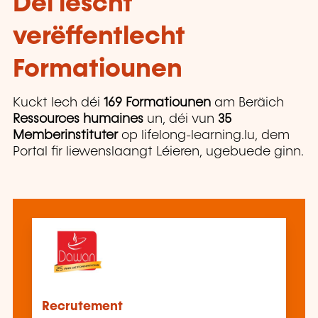
Déi lescht
verëffentlecht
Formatiounen
Kuckt Iech déi
169 Formatiounen
am Beräich
Ressources humaines
un, déi vun
35
Memberinstituter
op lifelong-learning.lu, dem
Portal fir liewenslaangt Léieren, ugebuede ginn.
Recrutement