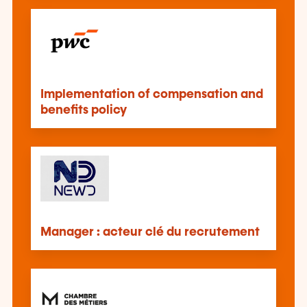
Implementation of compensation and
benefits policy
Manager : acteur clé du recrutement