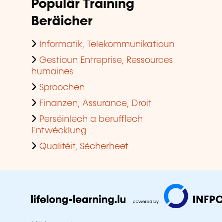
Populär Training
Beräicher
Informatik, Telekommunikatioun
Gestioun Entreprise, Ressources
humaines
Sproochen
Finanzen, Assurance, Droit
Perséinlech a berufflech
Entwécklung
Qualitéit, Sécherheet