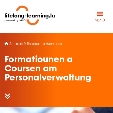
MENÜ
Startsäit
Ressources humaines
Formatiounen a
Coursen am
Personalverwaltung